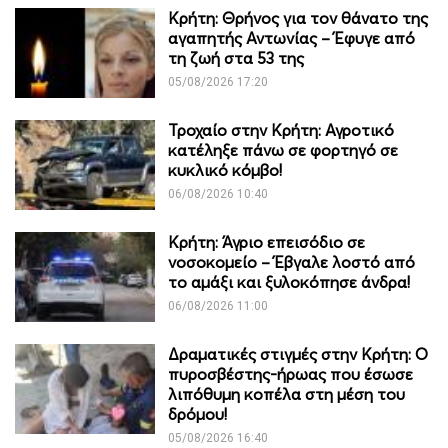
Κρήτη: Θρήνος για τον θάνατο της
αγαπητής Αντωνίας – Έφυγε από
τη ζωή στα 53 της
05/08/2026 17:20
Τροχαίο στην Κρήτη: Αγροτικό
κατέληξε πάνω σε φορτηγό σε
κυκλικό κόμβο!
06/08/2026 10:40
Κρήτη: Άγριο επεισόδιο σε
νοσοκομείο – Έβγαλε λοστό από
το αμάξι και ξυλοκόπησε άνδρα!
06/08/2026 11:00
Δραματικές στιγμές στην Κρήτη: Ο
πυροσβέστης-ήρωας που έσωσε
λιπόθυμη κοπέλα στη μέση του
δρόμου!
05/08/2026 16:40