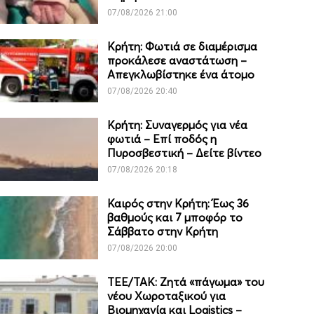
07/08/2026 21:00
Κρήτη: Φωτιά σε διαμέρισμα
προκάλεσε αναστάτωση –
Απεγκλωβίστηκε ένα άτομο
07/08/2026 20:40
Κρήτη: Συναγερμός για νέα
φωτιά – Επί ποδός η
Πυροσβεστική – Δείτε βίντεο
07/08/2026 20:18
Καιρός στην Κρήτη: Έως 36
βαθμούς και 7 μποφόρ το
Σάββατο στην Κρήτη
07/08/2026 20:00
ΤΕΕ/ΤΑΚ: Ζητά «πάγωμα» του
νέου Χωροταξικού για
Βιομηχανία και Logistics –