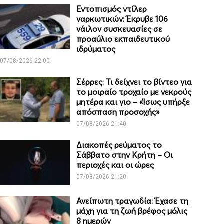
Εντοπισμός ντίλερ
ναρκωτικών: Έκρυβε 106
νάιλον συσκευασίες σε
προαύλιο εκπαιδευτικού
ιδρύματος
07/08/2026 22:00
Σέρρες: Τι δείχνει το βίντεο για
το μοιραίο τροχαίο με νεκρούς
μητέρα και γιο – «Ίσως υπήρξε
απόσπαση προσοχής»
07/08/2026 21:40
Διακοπές ρεύματος το
Σάββατο στην Κρήτη – Οι
περιοχές και οι ώρες
07/08/2026 21:20
Ανείπωτη τραγωδία: Έχασε τη
μάχη για τη ζωή βρέφος μόλις
8 ημερών