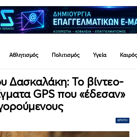
Αθλητισμός
Πολιτισμός
Υγεία
Καιρό
υ Δασκαλάκη: Το βίντεο-
τίγματα GPS που «έδεσαν»
γορούμενους
ΚΡΉΤΗ