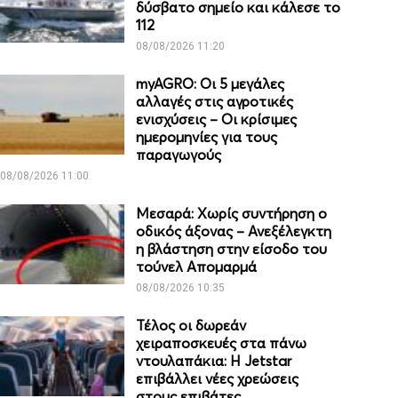
δύσβατο σημείο και κάλεσε το
112
08/08/2026 11:20
myAGRO: Οι 5 μεγάλες
αλλαγές στις αγροτικές
ενισχύσεις – Οι κρίσιμες
ημερομηνίες για τους
παραγωγούς
08/08/2026 11:00
Μεσαρά: Χωρίς συντήρηση ο
οδικός άξονας – Ανεξέλεγκτη
η βλάστηση στην είσοδο του
τούνελ Απομαρμά
08/08/2026 10:35
Τέλος οι δωρεάν
χειραποσκευές στα πάνω
ντουλαπάκια: Η Jetstar
επιβάλλει νέες χρεώσεις
στους επιβάτες