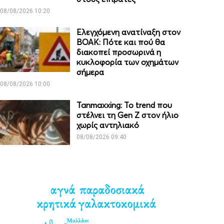
08/08/2026 10:20
Ελεγχόμενη ανατίναξη στον
ΒΟΑΚ: Πότε και πού θα
διακοπεί προσωρινά η
κυκλοφορία των οχημάτων
σήμερα
08/08/2026 10:00
Tanmaxxing: To trend που
στέλνει τη Gen Z στον ήλιο
χωρίς αντηλιακό
08/08/2026 09:40