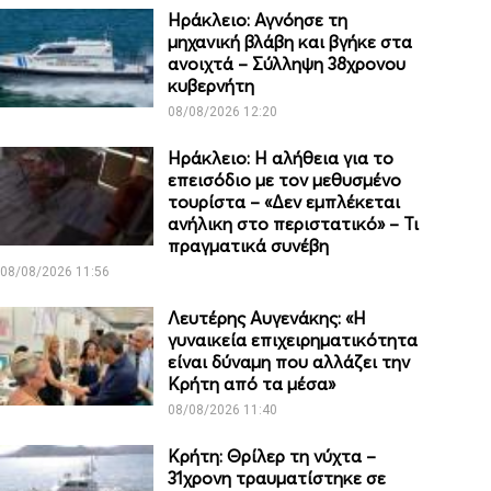
Ηράκλειο: Αγνόησε τη
μηχανική βλάβη και βγήκε στα
ανοιχτά – Σύλληψη 38χρονου
κυβερνήτη
08/08/2026 12:20
Ηράκλειο: Η αλήθεια για το
επεισόδιο με τον μεθυσμένο
τουρίστα – «Δεν εμπλέκεται
ανήλικη στο περιστατικό» – Τι
πραγματικά συνέβη
08/08/2026 11:56
Λευτέρης Αυγενάκης: «Η
γυναικεία επιχειρηματικότητα
είναι δύναμη που αλλάζει την
Κρήτη από τα μέσα»
08/08/2026 11:40
Κρήτη: Θρίλερ τη νύχτα –
31χρονη τραυματίστηκε σε