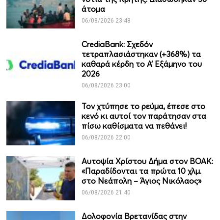
άτομα
06/08/2026 23:48
CrediaBank: Σχεδόν
τετραπλασιάστηκαν (+368%) τα
καθαρά κέρδη το Α’ Εξάμηνο του
2026
06/08/2026 23:00
Τον χτύπησε το ρεύμα, έπεσε στο
κενό κι αυτοί τον παράτησαν στα
πίσω καθίσματα να πεθάνει!
06/08/2026 22:00
Αυτοψία Χρίστου Δήμα στον ΒΟΑΚ:
«Παραδίδονται τα πρώτα 10 χλμ.
στο Νεάπολη – Άγιος Νικόλαος»
06/08/2026 21:40
Δολοφονία Βρετανίδας στην