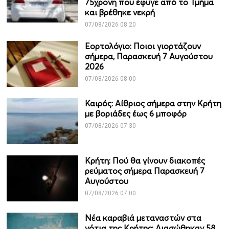
75χρονη που έφυγε από το Τμήμα
και βρέθηκε νεκρή
07/08/2026 08:20
Εορτολόγιο: Ποιοι γιορτάζουν
σήμερα, Παρασκευή 7 Αυγούστου
2026
07/08/2026 08:00
Καιρός: Αίθριος σήμερα στην Κρήτη
με βοριάδες έως 6 μποφόρ
07/08/2026 07:30
Κρήτη: Πού θα γίνουν διακοπές
ρεύματος σήμερα Παρασκευή 7
Αυγούστου
07/08/2026 07:00
Νέα καραβιά μεταναστών στα
νότια της Κρήτης: Διασώθηκαν 58