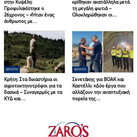
στην Κυψέλη:
κρίθηκαν ακατάλληλα μετά
Προφυλακίστηκε ο
τη μεγάλη φωτιά –
26χρονος – «Ήταν ένας
Ολοκληρώθηκαν οι…
άνθρωπος με…
ΚΡΉΤΗ
ΚΡΉΤΗ
Κρήτη: Στα δικαστήρια οι
Σενετάκης για ΒΟΑΚ και
αγροτοκτηνοτρόφοι για τα
Καστέλλι: «Δύο έργα που
δασικά – Συναγερμός με τα
αλλάζουν την αναπτυξιακή
ΚΥΔ και…
πορεία της…