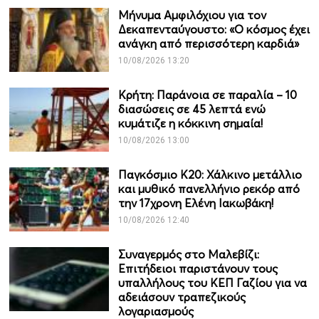
Μήνυμα Αμφιλόχιου για τον
Δεκαπενταύγουστο: «Ο κόσμος έχει
ανάγκη από περισσότερη καρδιά»
10/08/2026 13:20
Κρήτη: Παράνοια σε παραλία – 10
διασώσεις σε 45 λεπτά ενώ
κυμάτιζε η κόκκινη σημαία!
10/08/2026 13:00
Παγκόσμιο Κ20: Χάλκινο μετάλλιο
και μυθικό πανελλήνιο ρεκόρ από
την 17χρονη Ελένη Ιακωβάκη!
10/08/2026 12:40
Συναγερμός στο Μαλεβίζι:
Επιτήδειοι παριστάνουν τους
υπαλλήλους του ΚΕΠ Γαζίου για να
αδειάσουν τραπεζικούς
λογαριασμούς