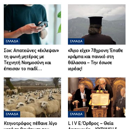
ΕΛΛΆΔΑ
ΕΛΛΆΔΑ
Σοκ: Απατεώνες «έκλεψαν»
«Άγιο είχε» 78χρονη: Έπαθε
τη φωνή μητέρας με
κράμπα και πανικό στη
Τεχνητή Νοημοσύνη και
θάλασσα – Την έσωσε
έπεισαν το παιδί…
ιερέας!
ΕΛΛΆΔΑ
ΕΛΛΆΔΑ
Κτηνοτρόφος πέθανε λίγο
L I V E: Όρθρος – Θεία