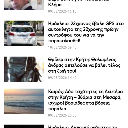
Κλήμα
09/08/2026 16:15
Ηράκλειο: 23χρονος έβαλε GPS στο
αυτοκίνητο της 22χρονης πρώην
συντρόφου του για να την
παρακολουθεί!
10/08/2026 09:40
Θρίλερ στην Κρήτη: Θολωμένος
άνδρας απειλούσε να βάλει τέλος
στη ζωή του!
09/08/2026 14:40
Καιρός: Δύο ταχύτητες τη Δευτέρα
στην Κρήτη – 36άρια στη Μεσαρά,
ισχυροί βοριάδες στα βόρεια
παράλια
09/08/2026 20:00
Ηράκλειο: Διακοπή ρεύματος τη