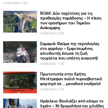
10/08/2026 12:20
ΒΟΑΚ: Δύο ταχύτητες για τις
προθεσμίες παράδοσης – Η πίεση
των οροσήμων του Ταμείου
Ανάκαμψης
10/08/2026 12:00
Σαμαριά: Θαύμα της τεχνολογίας
στο φαράγγι – Εμφυτευμένος
απινιδωτής έσωσε τη ζωή
τουρίστα που υπέστη ανακοπή!
10/08/2026 11:40
Πρωτοτυπία στην Κρήτη:
Μετέτρεψαν παλιό πυροσβεστικό
φορτηγό σε… μοναδικό ενυδρείο!
10/08/2026 11:20
Ηράκλειο: Βουλιάζει από κόσμο το
λιμάνι – 36 δρομολόγια και χιλιάδες