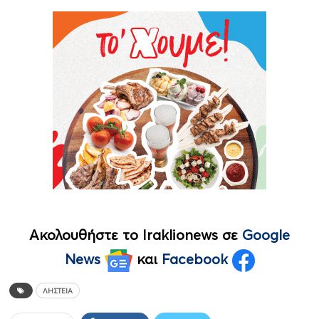
Ακολουθήστε το Iraklionews σε
Google
News
και
Facebook
ΛΗΣΤΕΊΑ