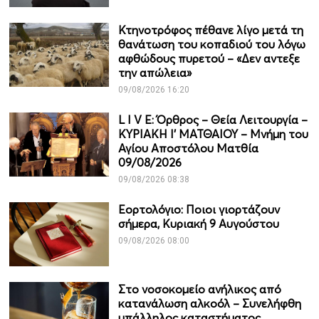
Κτηνοτρόφος πέθανε λίγο μετά τη
θανάτωση του κοπαδιού του λόγω
αφθώδους πυρετού – «Δεν αντεξε
την απώλεια»
09/08/2026 16:20
L I V E: Όρθρος – Θεία Λειτουργία –
ΚΥΡΙΑΚΗ Ι' ΜΑΤΘΑΙΟΥ – Μνήμη του
Αγίου Αποστόλου Ματθία
09/08/2026
09/08/2026 08:38
Εορτολόγιο: Ποιοι γιορτάζουν
σήμερα, Κυριακή 9 Αυγούστου
09/08/2026 08:00
Στο νοσοκομείο ανήλικος από
κατανάλωση αλκοόλ – Συνελήφθη
υπάλληλος καταστήματος