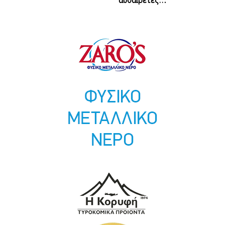
αυθαίρετες…