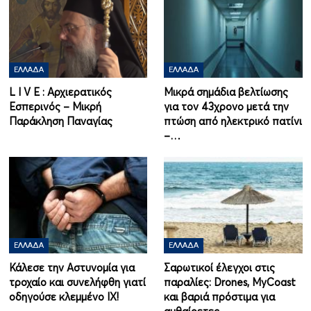
ΕΛΛΆΔΑ
ΕΛΛΆΔΑ
L I V Ε : Αρχιερατικός
Μικρά σημάδια βελτίωσης
Εσπερινός – Μικρή
για τον 43χρονο μετά την
Παράκληση Παναγίας
πτώση από ηλεκτρικό πατίνι
–…
ΕΛΛΆΔΑ
ΕΛΛΆΔΑ
Κάλεσε την Αστυνομία για
Σαρωτικοί έλεγχοι στις
τροχαίο και συνελήφθη γιατί
παραλίες: Drones, MyCoast
οδηγούσε κλεμμένο ΙΧ!
και βαριά πρόστιμα για