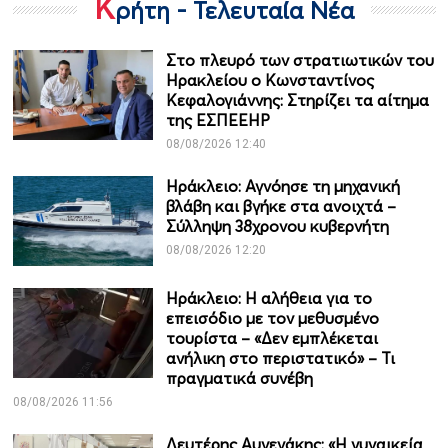
Κ
ρήτη - Τελευταία Νέα
Στο πλευρό των στρατιωτικών του
Ηρακλείου ο Κωνσταντίνος
Κεφαλογιάννης: Στηρίζει τα αίτημα
της ΕΣΠΕΕΗΡ
08/08/2026 12:40
Ηράκλειο: Αγνόησε τη μηχανική
βλάβη και βγήκε στα ανοιχτά –
Σύλληψη 38χρονου κυβερνήτη
08/08/2026 12:20
Ηράκλειο: Η αλήθεια για το
επεισόδιο με τον μεθυσμένο
τουρίστα – «Δεν εμπλέκεται
ανήλικη στο περιστατικό» – Τι
πραγματικά συνέβη
08/08/2026 11:56
Λευτέρης Αυγενάκης: «Η γυναικεία