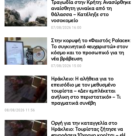
Τραγωδία στην Κρήτη: Ανασύρθηκε
αναίσθητη γυναίκα από τη
θάλασσα – Κατέληξε στο
νοσοκομείο
07/08/2026 16:00
Στην κορυφή το «Φαιστός Palace»:
Το συγκινητικό «ευχαριστώ» στον
κόσμο και το προσωπικό για τη
νέα βράβευση
07/08/2026 15:00
Ηράκλειο: Η αλήθεια για το
επεισόδιο με τον μεθυσμένο
τουρίστα – «Δεν εμπλέκεται
ανήλικη στο περιστατικό» – Τι
πραγματικά συνέβη
08/08/2026 11:56
Οργή για την καταγγελία στο
Ηράκλειο: Τουρίστας ζήτησε να
«αγοράσει» 10χρονο κορίτσι – «Η