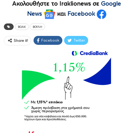
Ακολουθήστε το Iraklionews σε
Google
News
και
Facebook
ΒΟΑΚ
ΒΟΥΛΉ
Facebook
Twitter
Share it!