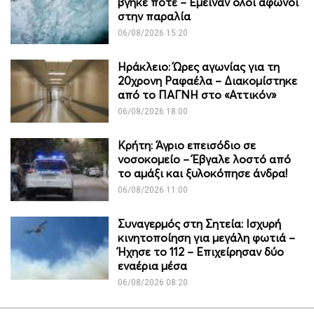
βγήκε ποτέ – Έμειναν όλοι άφωνοι
στην παραλία
06/08/2026 15:20
Ηράκλειο: Ώρες αγωνίας για τη
20χρονη Ραφαέλα – Διακομίστηκε
από το ΠΑΓΝΗ στο «Αττικόν»
06/08/2026 18:00
Κρήτη: Άγριο επεισόδιο σε
νοσοκομείο – Έβγαλε λοστό από
το αμάξι και ξυλοκόπησε άνδρα!
06/08/2026 11:00
Συναγερμός στη Σητεία: Ισχυρή
κινητοποίηση για μεγάλη φωτιά –
Ήχησε το 112 – Επιχείρησαν δύο
εναέρια μέσα
06/08/2026 08:20