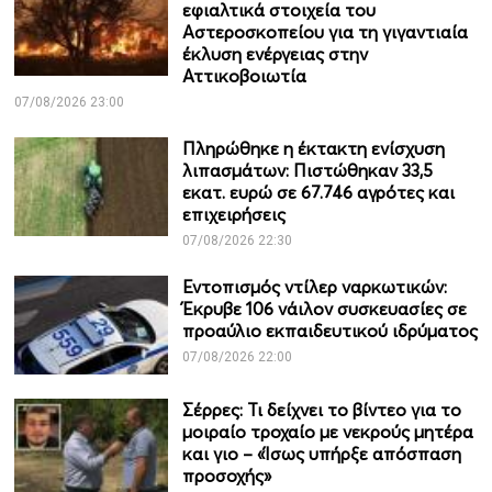
εφιαλτικά στοιχεία του
Αστεροσκοπείου για τη γιγαντιαία
έκλυση ενέργειας στην
Αττικοβοιωτία
07/08/2026 23:00
Πληρώθηκε η έκτακτη ενίσχυση
λιπασμάτων: Πιστώθηκαν 33,5
εκατ. ευρώ σε 67.746 αγρότες και
επιχειρήσεις
07/08/2026 22:30
Εντοπισμός ντίλερ ναρκωτικών:
Έκρυβε 106 νάιλον συσκευασίες σε
προαύλιο εκπαιδευτικού ιδρύματος
07/08/2026 22:00
Σέρρες: Τι δείχνει το βίντεο για το
μοιραίο τροχαίο με νεκρούς μητέρα
και γιο – «Ίσως υπήρξε απόσπαση
προσοχής»