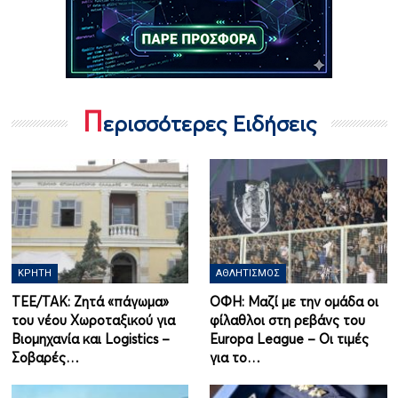
Π
ερισσότερες Ειδήσεις
ΚΡΉΤΗ
ΑΘΛΗΤΙΣΜΌΣ
ΤΕΕ/ΤΑΚ: Ζητά «πάγωμα»
ΟΦΗ: Μαζί με την ομάδα οι
του νέου Χωροταξικού για
φίλαθλοι στη ρεβάνς του
Βιομηχανία και Logistics –
Europa League – Οι τιμές
Σοβαρές…
για το…