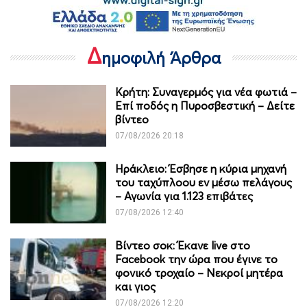
Δ
ημοφιλή Άρθρα
Κρήτη: Συναγερμός για νέα φωτιά –
Επί ποδός η Πυροσβεστική – Δείτε
βίντεο
07/08/2026 20:18
Ηράκλειο: Έσβησε η κύρια μηχανή
του ταχύπλοου εν μέσω πελάγους
– Αγωνία για 1.123 επιβάτες
07/08/2026 12:40
Βίντεο σοκ: Έκανε live στο
Facebook την ώρα που έγινε το
φονικό τροχαίο – Νεκροί μητέρα
και γιος
07/08/2026 12:20