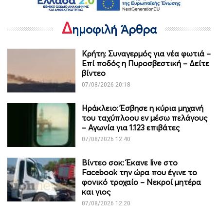
Δ
ημοφιλή Άρθρα
Κρήτη: Συναγερμός για νέα φωτιά –
Επί ποδός η Πυροσβεστική – Δείτε
βίντεο
07/08/2026 20:18
Ηράκλειο: Έσβησε η κύρια μηχανή
του ταχύπλοου εν μέσω πελάγους
– Αγωνία για 1.123 επιβάτες
07/08/2026 12:40
Βίντεο σοκ: Έκανε live στο
Facebook την ώρα που έγινε το
φονικό τροχαίο – Νεκροί μητέρα
και γιος
07/08/2026 12:20