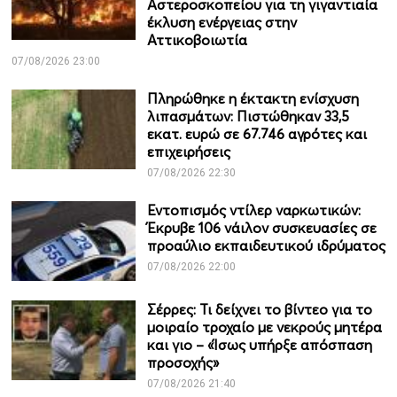
Αστεροσκοπείου για τη γιγαντιαία
έκλυση ενέργειας στην
Αττικοβοιωτία
07/08/2026 23:00
Πληρώθηκε η έκτακτη ενίσχυση
λιπασμάτων: Πιστώθηκαν 33,5
εκατ. ευρώ σε 67.746 αγρότες και
επιχειρήσεις
07/08/2026 22:30
Εντοπισμός ντίλερ ναρκωτικών:
Έκρυβε 106 νάιλον συσκευασίες σε
προαύλιο εκπαιδευτικού ιδρύματος
07/08/2026 22:00
Σέρρες: Τι δείχνει το βίντεο για το
μοιραίο τροχαίο με νεκρούς μητέρα
και γιο – «Ίσως υπήρξε απόσπαση
προσοχής»
07/08/2026 21:40