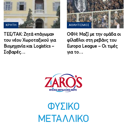
ΚΡΉΤΗ
ΑΘΛΗΤΙΣΜΌΣ
ΤΕΕ/ΤΑΚ: Ζητά «πάγωμα»
ΟΦΗ: Μαζί με την ομάδα οι
του νέου Χωροταξικού για
φίλαθλοι στη ρεβάνς του
Βιομηχανία και Logistics –
Europa League – Οι τιμές
Σοβαρές…
για το…