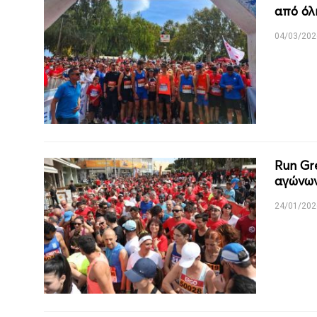
από όλ
04/03/202
Run Gr
αγώνων
24/01/202