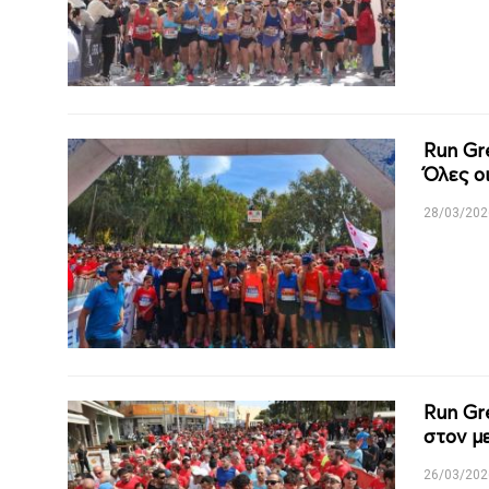
Run Gr
Όλες ο
28/03/202
Run Gr
στον μ
26/03/202