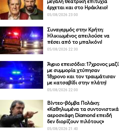
μεγάλη θεατρική επιτυχία
έρχεται και στο Ηράκλειο!
05/08/2026 23:00
Συναγερμός στην Κρήτη:
Ηλικιωμένος απειλούσε να
πέσει από το μπαλκόνι!
05/08/2026 22:30
Άγριο επεισόδιο: 17χρονος μαζί
με συμμορία χτύπησαν
18χρονο και τον τραυμάτισαν
με κατσαβίδι στην πλάτη!
05/08/2026 22:00
Βίντεο-βόμβα Πολάκη:
«Καθηλωμένα τα συντονιστικά
αεροσκάφη Diamond επειδή
δεν διορίζουν πιλότους»
05/08/2026 21:40