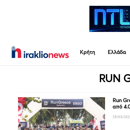
Κρήτη
Ελλάδα
RUN 
Run Gr
από 4.0
29/03/202