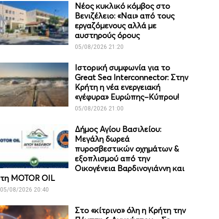
Νέος κυκλικό κόμβος στο
Βενιζέλειο: «Ναι» από τους
εργαζόμενους αλλά με
αυστηρούς όρους
05/08/2026 21:20
Ιστορική συμφωνία για το
Great Sea Interconnector: Στην
Κρήτη η νέα ενεργειακή
«γέφυρα» Ευρώπης–Κύπρου!
05/08/2026 21:00
Δήμος Αγίου Βασιλείου:
Μεγάλη δωρεά
πυροσβεστικών οχημάτων &
εξοπλισμού από την
Οικογένεια Βαρδινογιάννη και
τη MOTOR OIL
05/08/2026 20:40
Στο «κίτρινο» όλη η Κρήτη την