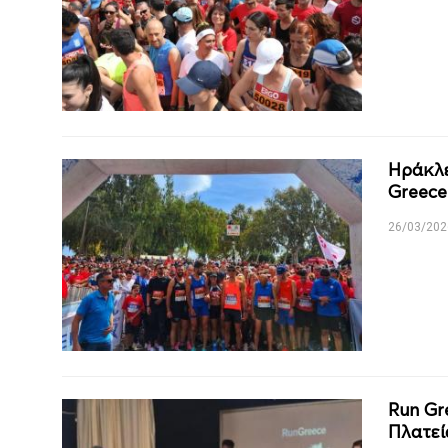
Ηράκλε
Greece
26/03/202
Run Gr
Πλατεί