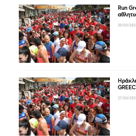
Run Gr
αθλητι
30/03/202
Ηράκλε
GREECE
27/03/202