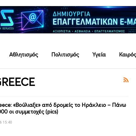
Αθλητισμός
Πολιτισμός
Υγεία
Καιρό
GREECE
eece: «Βούλιαξε» από δρομείς το Ηράκλειο – Πάνω
00 οι συμμετοχές (pics)
6 15:40