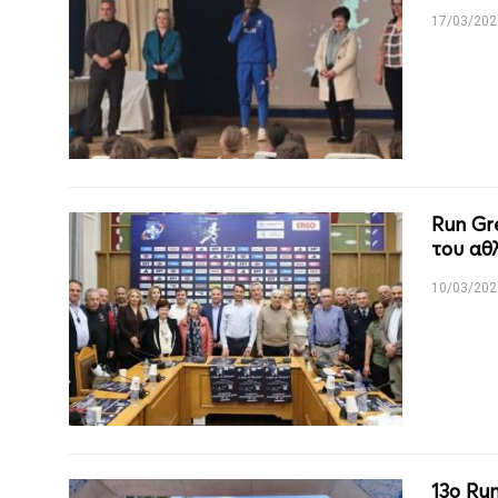
17/03/202
Run Gr
του αθ
10/03/202
13ο Ru