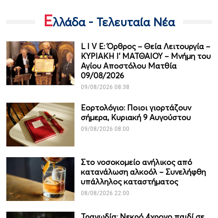
Ε
λλάδα - Τελευταία Νέα
L I V E: Όρθρος – Θεία Λειτουργία –
ΚΥΡΙΑΚΗ Ι' ΜΑΤΘΑΙΟΥ – Μνήμη του
Αγίου Αποστόλου Ματθία
09/08/2026
09/08/2026 08:38
Εορτολόγιο: Ποιοι γιορτάζουν
σήμερα, Κυριακή 9 Αυγούστου
09/08/2026 08:00
Στο νοσοκομείο ανήλικος από
κατανάλωση αλκοόλ – Συνελήφθη
υπάλληλος καταστήματος
08/08/2026 22:00
Τραγωδία: Νεκρό 4χρονο παιδί σε