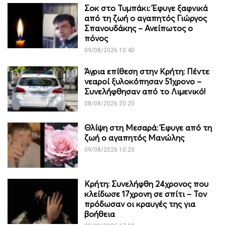
Σοκ στο Τυμπάκι: Έφυγε ξαφνικά
από τη ζωή ο αγαπητός Γιώργος
Σπανουδάκης – Ανείπωτος ο
πόνος
09/08/2026 10:40
Άγρια επίθεση στην Κρήτη: Πέντε
νεαροί ξυλοκόπησαν 51χρονο –
Συνελήφθησαν από το Λιμενικό!
08/08/2026 20:20
Θλίψη στη Μεσαρά: Έφυγε από τη
ζωή ο αγαπητός Μανώλης
09/08/2026 10:20
Κρήτη: Συνελήφθη 24χρονος που
κλείδωσε 17χρονη σε σπίτι – Τον
πρόδωσαν οι κραυγές της για
βοήθεια