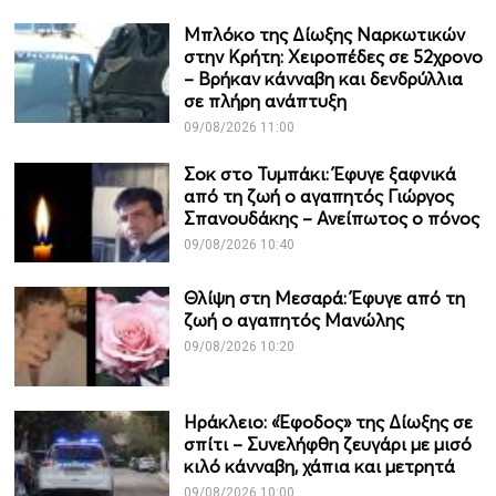
Μπλόκο της Δίωξης Ναρκωτικών
στην Κρήτη: Χειροπέδες σε 52χρονο
– Βρήκαν κάνναβη και δενδρύλλια
σε πλήρη ανάπτυξη
09/08/2026 11:00
Σοκ στο Τυμπάκι: Έφυγε ξαφνικά
από τη ζωή ο αγαπητός Γιώργος
Σπανουδάκης – Ανείπωτος ο πόνος
09/08/2026 10:40
Θλίψη στη Μεσαρά: Έφυγε από τη
ζωή ο αγαπητός Μανώλης
09/08/2026 10:20
Ηράκλειο: «Έφοδος» της Δίωξης σε
σπίτι – Συνελήφθη ζευγάρι με μισό
κιλό κάνναβη, χάπια και μετρητά
09/08/2026 10:00