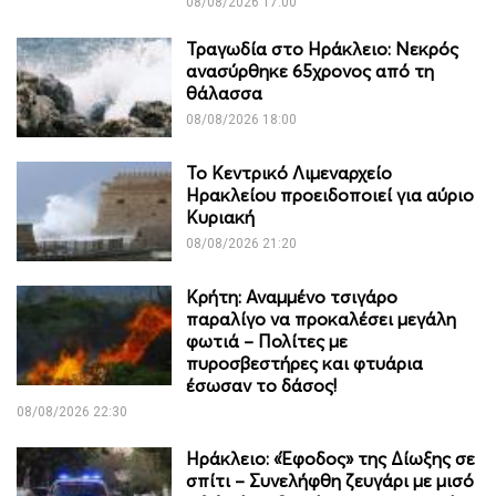
08/08/2026 17:00
Τραγωδία στο Ηράκλειο: Νεκρός
ανασύρθηκε 65χρονος από τη
θάλασσα
08/08/2026 18:00
Το Κεντρικό Λιμεναρχείο
Ηρακλείου προειδοποιεί για αύριο
Κυριακή
08/08/2026 21:20
Κρήτη: Αναμμένο τσιγάρο
παραλίγο να προκαλέσει μεγάλη
φωτιά – Πολίτες με
πυροσβεστήρες και φτυάρια
έσωσαν το δάσος!
08/08/2026 22:30
Ηράκλειο: «Έφοδος» της Δίωξης σε
σπίτι – Συνελήφθη ζευγάρι με μισό