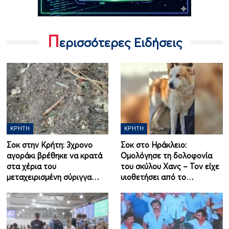
Π
ερισσότερες Ειδήσεις
ΚΡΉΤΗ
ΚΡΉΤΗ
Σοκ στην Κρήτη: 3χρονο
Σοκ στο Ηράκλειο:
αγοράκι βρέθηκε να κρατά
Ομολόγησε τη δολοφονία
στα χέρια του
του σκύλου Χανς – Τον είχε
μεταχειρισμένη σύριγγα…
υιοθετήσει από το…