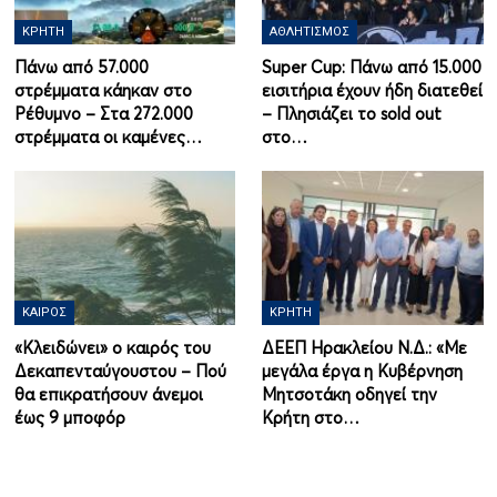
ΚΡΉΤΗ
ΑΘΛΗΤΙΣΜΌΣ
Πάνω από 57.000
Super Cup: Πάνω από 15.000
στρέμματα κάηκαν στο
εισιτήρια έχουν ήδη διατεθεί
Ρέθυμνο – Στα 272.000
– Πλησιάζει το sold out
στρέμματα οι καμένες…
στο…
ΚΑΙΡΌΣ
ΚΡΉΤΗ
«Κλειδώνει» ο καιρός του
ΔΕΕΠ Ηρακλείου Ν.Δ.: «Με
Δεκαπενταύγουστου – Πού
μεγάλα έργα η Κυβέρνηση
θα επικρατήσουν άνεμοι
Μητσοτάκη οδηγεί την
έως 9 μποφόρ
Κρήτη στο…