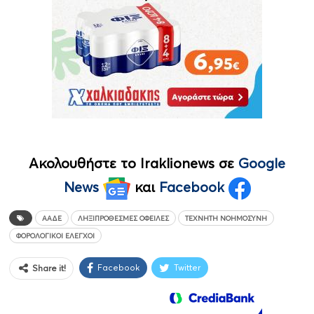
Ακολουθήστε το Iraklionews σε
Google
News
και
Facebook
ΑΑΔΕ
ΛΗΞΙΠΡΌΘΕΣΜΕΣ ΟΦΕΙΛΈΣ
ΤΕΧΝΗΤΗ ΝΟΗΜΟΣΥΝΗ
ΦΟΡΟΛΟΓΙΚΟΊ ΈΛΕΓΧΟΙ
Facebook
Twitter
Share it!