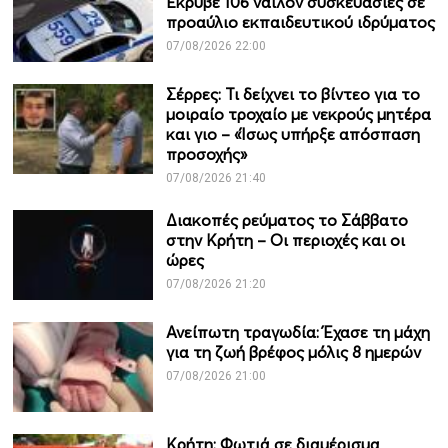
Έκρυβε 106 νάιλον συσκευασίες σε
προαύλιο εκπαιδευτικού ιδρύματος
07/08/2026 22:00
Σέρρες: Τι δείχνει το βίντεο για το
μοιραίο τροχαίο με νεκρούς μητέρα
και γιο – «Ίσως υπήρξε απόσπαση
προσοχής»
07/08/2026 21:40
Διακοπές ρεύματος το Σάββατο
στην Κρήτη – Οι περιοχές και οι
ώρες
07/08/2026 21:20
Ανείπωτη τραγωδία: Έχασε τη μάχη
για τη ζωή βρέφος μόλις 8 ημερών
07/08/2026 21:00
Κρήτη: Φωτιά σε διαμέρισμα