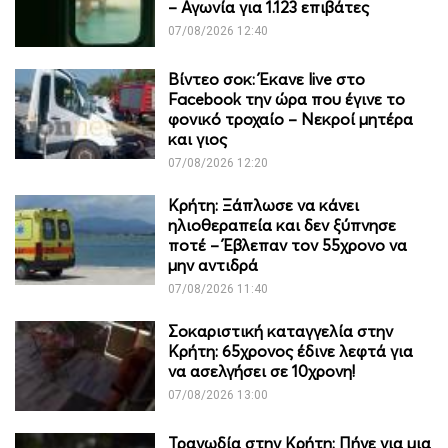
– Αγωνία για 1.123 επιβάτες
07/08/2026 12:40
Βίντεο σοκ: Έκανε live στο
Facebook την ώρα που έγινε το
φονικό τροχαίο – Νεκροί μητέρα
και γιος
07/08/2026 12:20
Κρήτη: Ξάπλωσε να κάνει
ηλιοθεραπεία και δεν ξύπνησε
ποτέ – Έβλεπαν τον 55χρονο να
μην αντιδρά
07/08/2026 11:40
Σοκαριστική καταγγελία στην
Κρήτη: 65χρονος έδινε λεφτά για
να ασελγήσει σε 10χρονη!
07/08/2026 13:00
Τραγωδία στην Κρήτη: Πήγε για μια