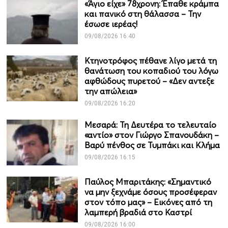
«Άγιο είχε» 78χρονη: Έπαθε κράμπα
και πανικό στη θάλασσα – Την
έσωσε ιερέας!
09/08/2026 16:40
Κτηνοτρόφος πέθανε λίγο μετά τη
θανάτωση του κοπαδιού του λόγω
αφθώδους πυρετού – «Δεν αντεξε
την απώλεια»
09/08/2026 16:20
Μεσαρά: Τη Δευτέρα το τελευταίο
«αντίο» στον Γιώργο Σπανουδάκη –
Βαρύ πένθος σε Τυμπάκι και Κλήμα
09/08/2026 16:15
Παύλος Μπαριτάκης: «Σημαντικό
να μην ξεχνάμε όσους προσέφεραν
στον τόπο μας» – Εικόνες από τη
λαμπερή βραδιά στο Καστρί
09/08/2026 16:00