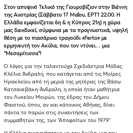
Στον αποψινό Τελικό της Γιουροβίζιον στην Βιέννη
της Αυστρίας (Σάββατο 17 Μαΐου, ΕΡΤ1 22.00. Η
Ελλάδα εμφανίζεται 6η & η Κύπρος 21η) η χώρα
μας διεκδικεί, σύμφωνα με τα προγνωστικά, υψηλή
θέση με το πιασάρικο τραγούδι «Ferto» με
ερμηνευτή τον Ακύλα, που τον ντύνει… μια
“Μεσαρίτισσα”!
Ο λόγος για την ταλαντούχα Σχεδιάστρια Μόδας
Κλέλια Άνδραλη, που κατάγεται από τις Μοίρες
Ηρακλείου από τη μεριά της μητέρας της Βάσω
Κατσανεβάκη-Άνδραλη, η οποία ήταν μαθήτρια
του Λυκείου Μοιρών, της έδρας του Δήμου
Φαιστού, όπου, αν και κάτοικος Αθήνας, δίνει
πάντα το παρών στις συναντήσεις των
συμμαθητών της, των “Αποφοίτων του 1979”.
Η Κλέλια συνεργάστηκε με τον Ακύλα, για την