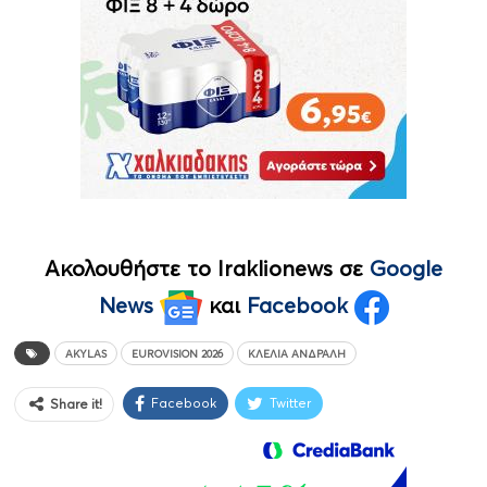
Ακολουθήστε το Iraklionews σε
Google
News
και
Facebook
AKYLAS
EUROVISION 2026
ΚΛΈΛΙΑ ΆΝΔΡΑΛΗ
Facebook
Twitter
Share it!