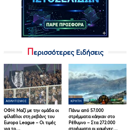
Π
ερισσότερες Ειδήσεις
ΑΘΛΗΤΙΣΜΌΣ
ΚΡΉΤΗ
ΟΦΗ: Μαζί με την ομάδα οι
Πάνω από 57.000
φίλαθλοι στη ρεβάνς του
στρέμματα κάηκαν στο
Europa League – Οι τιμές
Ρέθυμνο – Στα 272.000
για το…
στρέμματα οι καμένες…