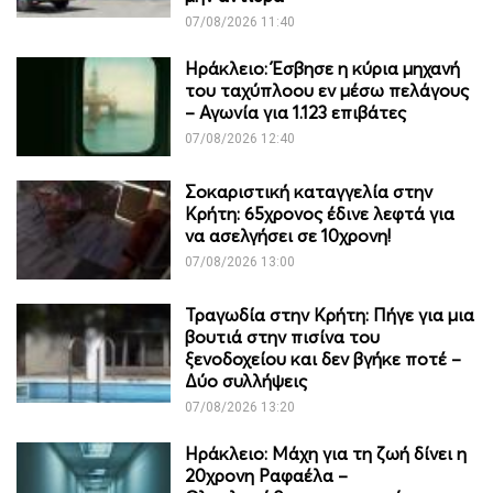
07/08/2026 11:40
Ηράκλειο: Έσβησε η κύρια μηχανή
του ταχύπλοου εν μέσω πελάγους
– Αγωνία για 1.123 επιβάτες
07/08/2026 12:40
Σοκαριστική καταγγελία στην
Κρήτη: 65χρονος έδινε λεφτά για
να ασελγήσει σε 10χρονη!
07/08/2026 13:00
Τραγωδία στην Κρήτη: Πήγε για μια
βουτιά στην πισίνα του
ξενοδοχείου και δεν βγήκε ποτέ –
Δύο συλλήψεις
07/08/2026 13:20
Ηράκλειο: Μάχη για τη ζωή δίνει η
20χρονη Ραφαέλα –