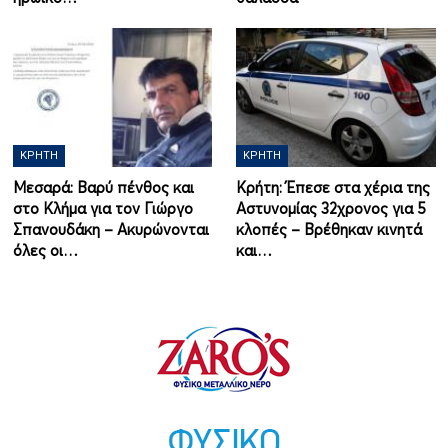
ΚΡΉΤΗ
ΚΡΉΤΗ
Μεσαρά: Βαρύ πένθος και
Κρήτη: Έπεσε στα χέρια της
στο Κλήμα για τον Γιώργο
Αστυνομίας 32χρονος για 5
Σπανουδάκη – Ακυρώνονται
κλοπές – Βρέθηκαν κινητά
όλες οι…
και…