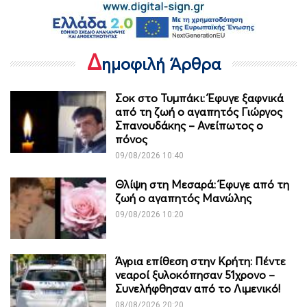
Δ
ημοφιλή Άρθρα
Σοκ στο Τυμπάκι: Έφυγε ξαφνικά
από τη ζωή ο αγαπητός Γιώργος
Σπανουδάκης – Ανείπωτος ο
πόνος
09/08/2026 10:40
Θλίψη στη Μεσαρά: Έφυγε από τη
ζωή ο αγαπητός Μανώλης
09/08/2026 10:20
Άγρια επίθεση στην Κρήτη: Πέντε
νεαροί ξυλοκόπησαν 51χρονο –
Συνελήφθησαν από το Λιμενικό!
08/08/2026 20:20