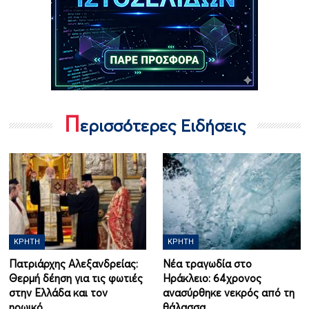
Π
ερισσότερες Ειδήσεις
ΚΡΉΤΗ
ΚΡΉΤΗ
Πατριάρχης Αλεξανδρείας:
Νέα τραγωδία στο
Θερμή δέηση για τις φωτιές
Ηράκλειο: 64χρονος
στην Ελλάδα και τον
ανασύρθηκε νεκρός από τη
ηρωικό…
θάλασσα