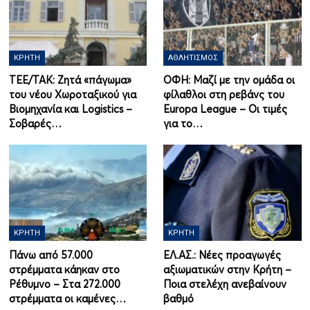
ΚΡΉΤΗ
ΑΘΛΗΤΙΣΜΌΣ
ΤΕΕ/ΤΑΚ: Ζητά «πάγωμα»
ΟΦΗ: Μαζί με την ομάδα οι
του νέου Χωροταξικού για
φίλαθλοι στη ρεβάνς του
Βιομηχανία και Logistics –
Europa League – Οι τιμές
Σοβαρές…
για το…
ΚΡΉΤΗ
ΚΡΉΤΗ
Πάνω από 57.000
ΕΛ.ΑΣ.: Νέες προαγωγές
στρέμματα κάηκαν στο
αξιωματικών στην Κρήτη –
Ρέθυμνο – Στα 272.000
Ποια στελέχη ανεβαίνουν
στρέμματα οι καμένες…
βαθμό