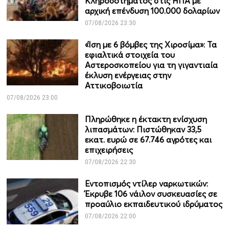
Κληροδοτήματος στις ΗΠΑ με
αρχική επένδυση 100.000 δολαρίων
07/08/2026 23:30
«Ίση με 6 βόμβες της Χιροσίμα»: Τα
εφιαλτικά στοιχεία του
Αστεροσκοπείου για τη γιγαντιαία
έκλυση ενέργειας στην
Αττικοβοιωτία
07/08/2026 23:00
Πληρώθηκε η έκτακτη ενίσχυση
λιπασμάτων: Πιστώθηκαν 33,5
εκατ. ευρώ σε 67.746 αγρότες και
επιχειρήσεις
07/08/2026 22:30
Εντοπισμός ντίλερ ναρκωτικών:
Έκρυβε 106 νάιλον συσκευασίες σε
προαύλιο εκπαιδευτικού ιδρύματος
07/08/2026 22:00