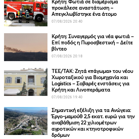
Κρήτη: Φωτιά σε διαμέρισμα
προκάλεσε αναστάτωση –
Απεγκλωβίστηκε ένα άτομο
07/08/2026 20:40
Κρήτη: Συναγερμός για νέα φωτιά –
Επί ποδός η Πυροσβεστική – Δείτε
βίντεο
07/08/2026 20:18
ΤΕΕ/ΤΑΚ: Ζητά «πάγωμα» του νέου
Χωροταξικού για Βιομηχανία και
Logistics – Σοβαρές ενστάσεις για
Κρήτη και Λινοπεράματα
07/08/2026 19:40
Σημαντική εξέλιξη για τα Ανώγεια:
Έργο-μαμούθ 2,5 εκατ. ευρώ για την
αναβάθμιση 22 χιλιομέτρων
αγροτικών και κτηνοτροφικών
δρόμων