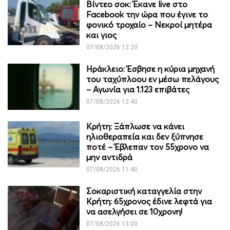
Βίντεο σοκ: Έκανε live στο
Facebook την ώρα που έγινε το
φονικό τροχαίο – Νεκροί μητέρα
και γιος
07/08/2026 12:20
Ηράκλειο: Έσβησε η κύρια μηχανή
του ταχύπλοου εν μέσω πελάγους
– Αγωνία για 1.123 επιβάτες
07/08/2026 12:40
Κρήτη: Ξάπλωσε να κάνει
ηλιοθεραπεία και δεν ξύπνησε
ποτέ – Έβλεπαν τον 55χρονο να
μην αντιδρά
07/08/2026 11:40
Σοκαριστική καταγγελία στην
Κρήτη: 65χρονος έδινε λεφτά για
να ασελγήσει σε 10χρονη!
07/08/2026 13:00