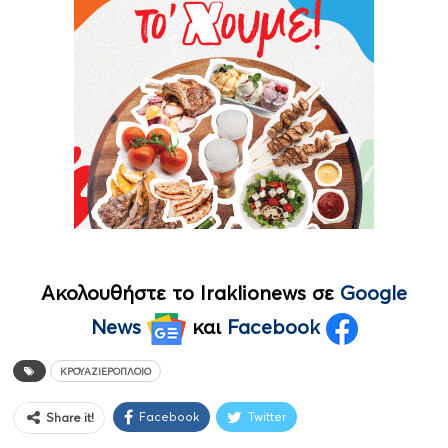
Ακολουθήστε το Iraklionews σε
Google
News
και
Facebook
ΚΡΟΥΑΖΙΕΡΟΠΛΟΙΟ
Facebook
Twitter
Share it!