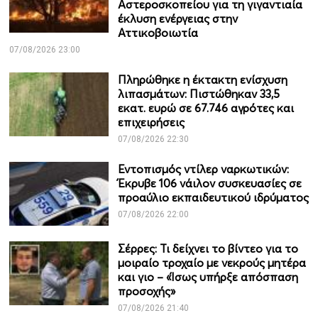
Αστεροσκοπείου για τη γιγαντιαία
έκλυση ενέργειας στην
Αττικοβοιωτία
07/08/2026 23:00
Πληρώθηκε η έκτακτη ενίσχυση
λιπασμάτων: Πιστώθηκαν 33,5
εκατ. ευρώ σε 67.746 αγρότες και
επιχειρήσεις
07/08/2026 22:30
Εντοπισμός ντίλερ ναρκωτικών:
Έκρυβε 106 νάιλον συσκευασίες σε
προαύλιο εκπαιδευτικού ιδρύματος
07/08/2026 22:00
Σέρρες: Τι δείχνει το βίντεο για το
μοιραίο τροχαίο με νεκρούς μητέρα
και γιο – «Ίσως υπήρξε απόσπαση
προσοχής»
07/08/2026 21:40