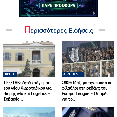
Π
ερισσότερες Ειδήσεις
ΚΡΉΤΗ
ΑΘΛΗΤΙΣΜΌΣ
ΤΕΕ/ΤΑΚ: Ζητά «πάγωμα»
ΟΦΗ: Μαζί με την ομάδα οι
του νέου Χωροταξικού για
φίλαθλοι στη ρεβάνς του
Βιομηχανία και Logistics –
Europa League – Οι τιμές
Σοβαρές…
για το…