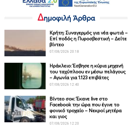
Δ
ημοφιλή Άρθρα
Κρήτη: Συναγερμός για νέα φωτιά –
Επί ποδός η Πυροσβεστική – Δείτε
βίντεο
07/08/2026 20:18
Ηράκλειο: Έσβησε η κύρια μηχανή
του ταχύπλοου εν μέσω πελάγους
– Αγωνία για 1.123 επιβάτες
07/08/2026 12:40
Βίντεο σοκ: Έκανε live στο
Facebook την ώρα που έγινε το
φονικό τροχαίο – Νεκροί μητέρα
και γιος
07/08/2026 12:20