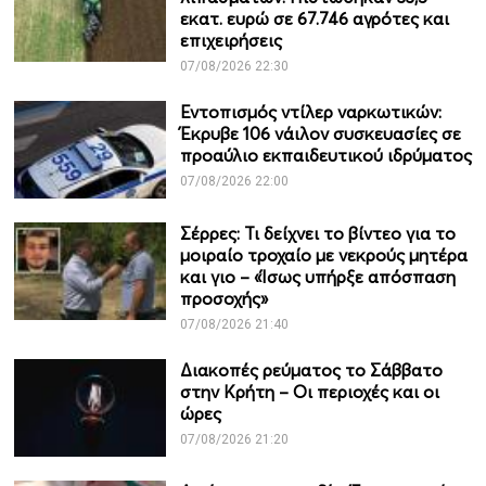
εκατ. ευρώ σε 67.746 αγρότες και
επιχειρήσεις
07/08/2026 22:30
Εντοπισμός ντίλερ ναρκωτικών:
Έκρυβε 106 νάιλον συσκευασίες σε
προαύλιο εκπαιδευτικού ιδρύματος
07/08/2026 22:00
Σέρρες: Τι δείχνει το βίντεο για το
μοιραίο τροχαίο με νεκρούς μητέρα
και γιο – «Ίσως υπήρξε απόσπαση
προσοχής»
07/08/2026 21:40
Διακοπές ρεύματος το Σάββατο
στην Κρήτη – Οι περιοχές και οι
ώρες
07/08/2026 21:20