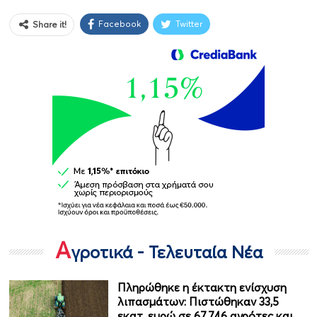
Facebook
Twitter
Share it!
Α
γροτικά - Τελευταία Νέα
Πληρώθηκε η έκτακτη ενίσχυση
λιπασμάτων: Πιστώθηκαν 33,5
εκατ. ευρώ σε 67.746 αγρότες και