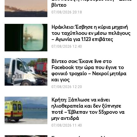
βίντεο
07/08/2026 20:18
Ηράκλειο: Έσβησε η κύρια μηχανή
του ταχύπλοου εν μέσω πελάγους
– Αγωνία για 1.123 επιβάτες
07/08/2026 12:40
Βίντεο σοκ: Έκανε live στο
Facebook την ώρα που έγινε το
φονικό τροχαίο – Νεκροί μητέρα
και γιος
07/08/2026 12:20
Κρήτη: Ξάπλωσε να κάνει
ηλιοθεραπεία και δεν ξύπνησε
ποτέ – Έβλεπαν τον 55χρονο να
μην αντιδρά
07/08/2026 11:40