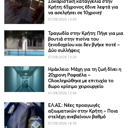
Σοκαριστική καταγγελία στην
Κρήτη: 65χρονος έδινε λεφτά για
να ασελγήσει σε 10χρονη!
07/08/2026 13:00
Τραγωδία στην Κρήτη: Πήγε για μια
βουτιά στην πισίνα του
ξενοδοχείου και δεν βγήκε ποτέ –
Δύο συλλήψεις
07/08/2026 13:20
Ηράκλειο: Μάχη για τη ζωή δίνει η
20χρονη Ραφαέλα –
Ολοκληρώθηκε με επιτυχία το
8ωρο κρίσιμο χειρουργείο
07/08/2026 12:00
ΕΛ.ΑΣ.: Νέες προαγωγές
αξιωματικών στην Κρήτη – Ποια
στελέχη ανεβαίνουν βαθμό
07/08/2026 18:30