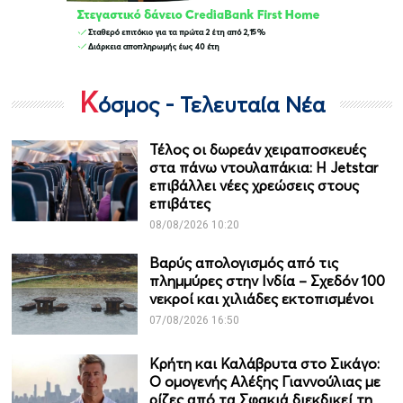
Κ
όσμος - Τελευταία Νέα
Τέλος οι δωρεάν χειραποσκευές
στα πάνω ντουλαπάκια: Η Jetstar
επιβάλλει νέες χρεώσεις στους
επιβάτες
08/08/2026 10:20
Βαρύς απολογισμός από τις
πλημμύρες στην Ινδία – Σχεδόν 100
νεκροί και χιλιάδες εκτοπισμένοι
07/08/2026 16:50
Κρήτη και Καλάβρυτα στο Σικάγο:
Ο ομογενής Αλέξης Γιαννούλιας με
ρίζες από τα Σφακιά διεκδικεί τη