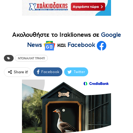
Ακολουθήστε το Iraklionews σε
Google
News
και
Facebook
ΝΤΌΝΑΛΝΤ ΤΡΆΜΠ
Facebook
Twitter
Share it!