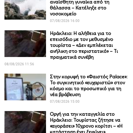
αναίσθητη γυναίκα από τη
θάλασσα – Κατέληξε στο
νοσοκομείο
07/08/2026 16:00
Ηράκλειο: Η αλήθεια για το
επεισόδιο με τον μεθυσμένο
τουρίστα – «Δεν εμπλέκεται
ανήλικη στο περιστατικό» – Τι
πραγματικά συνέβη
08/08/2026 11:56
Στην κορυφή το «Φαιστός Palace»:
Το συγκινητικό «ευχαριστώ» στον
κόσμο και το προσωπικό για τη
νέα βράβευση
07/08/2026 15:00
Οργή για την καταγγελία στο
Ηράκλειο: Τουρίστας ζήτησε να
«αγοράσει» 10χρονο κορίτσι – «Η
κατάσταση έχει ξεφύγει»