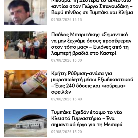
Μεσαρά: Τη Δευτέρα το τελευταίο
«αντίο» στον Γιώργο Σπανουδάκη –
Βαρύ πένθος σε Τυμπάκι και Κλήμα
09/08/2026 16:15
Παύλος Μπαριτάκης: «Σημαντικό
να μην ξεχνάμε όσους προσέφεραν
στον τόπο μας» – Εικόνες από τη
λαμπερή βραδιά στο Καστρί
09/08/2026 16:00
Κρήτη: Ρύθμιση-ανάσα για
μικροπωλητή μέσω Εξωδικαστικού
– Έως 240 δόσεις και «κούρεμα»
οφειλών
09/08/2026 15:40
Τυμπάκι: Σχεδόν έτοιμο το νέο
Κλειστό Γυμναστήριο – Ένα
σημαντικό έργο για τη Μεσαρά
09/08/2026 15:20