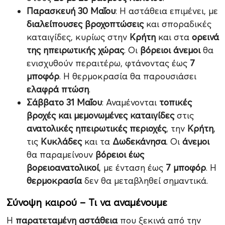
Παρασκευή 30 Μαΐου
: Η αστάθεια επιμένει, με
διαλείπουσες βροχοπτώσεις
και σποραδικές
καταιγίδες, κυρίως στην
Κρήτη
και στα
ορεινά
της ηπειρωτικής χώρας
. Οι
βόρειοι άνεμοι
θα
ενισχυθούν περαιτέρω, φτάνοντας έως
7
μποφόρ
. Η θερμοκρασία θα παρουσιάσει
ελαφρά πτώση
.
Σάββατο 31 Μαΐου
: Αναμένονται
τοπικές
βροχές και μεμονωμένες καταιγίδες
στις
ανατολικές ηπειρωτικές περιοχές
, την
Κρήτη
,
τις
Κυκλάδες
και τα
Δωδεκάνησα
. Οι
άνεμοι
θα παραμείνουν
βόρειοι έως
βορειοανατολικοί
, με ένταση έως
7 μποφόρ
. Η
θερμοκρασία
δεν θα μεταβληθεί σημαντικά.
Σύνοψη καιρού – Τι να αναμένουμε
Η
παρατεταμένη αστάθεια
που ξεκινά από την