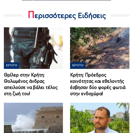
Π
ερισσότερες Ειδήσεις
ΚΡΉΤΗ
ΚΡΉΤΗ
Θρίλερ στην Κρήτη:
Κρήτη: Πρόεδρος
Θολωμένος άνδρας
κοινότητας και εθελοντής
απειλούσε να βάλει τέλος
έσβησαν δύο φορές φωτιά
στη ζωή του!
στην ενδοχώρα!