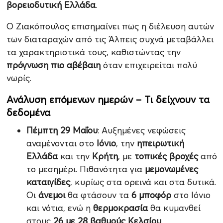
βορειοδυτική Ελλάδα
.
Ο Ζιακόπουλος επισημαίνει πως η διέλευση αυτών
των διαταραχών από τις Άλπεις συχνά μεταβάλλει
τα χαρακτηριστικά τους, καθιστώντας την
πρόγνωση πιο αβέβαιη
όταν επιχειρείται πολύ
νωρίς.
Ανάλυση επόμενων ημερών – Τι δείχνουν τα
δεδομένα
Πέμπτη 29 Μαΐου
: Αυξημένες νεφώσεις
αναμένονται στο
Ιόνιο
, την
ηπειρωτική
Ελλάδα
και την
Κρήτη
, με
τοπικές βροχές
από
το μεσημέρι. Πιθανότητα για
μεμονωμένες
καταιγίδες
, κυρίως στα ορεινά και στα δυτικά.
Οι
άνεμοι
θα φτάσουν τα
6 μποφόρ
στο Ιόνιο
και νότια, ενώ η
θερμοκρασία
θα κυμανθεί
στους
26 με 28 βαθμούς Κελσίου
.