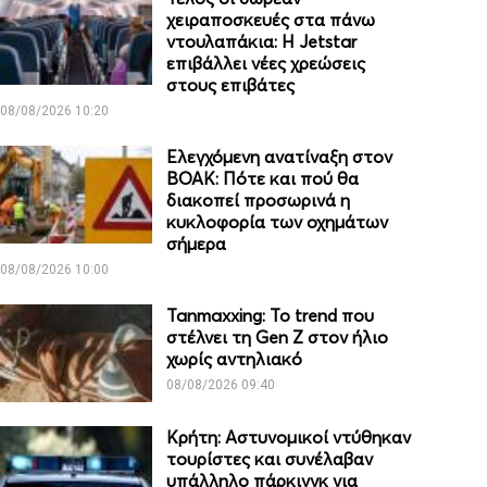
χειραποσκευές στα πάνω
ντουλαπάκια: Η Jetstar
επιβάλλει νέες χρεώσεις
στους επιβάτες
08/08/2026 10:20
Ελεγχόμενη ανατίναξη στον
ΒΟΑΚ: Πότε και πού θα
διακοπεί προσωρινά η
κυκλοφορία των οχημάτων
σήμερα
08/08/2026 10:00
Tanmaxxing: To trend που
στέλνει τη Gen Z στον ήλιο
χωρίς αντηλιακό
08/08/2026 09:40
Κρήτη: Αστυνομικοί ντύθηκαν
τουρίστες και συνέλαβαν
υπάλληλο πάρκινγκ για