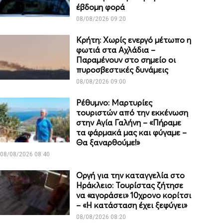
έβδομη φορά
08/08/2026 09:20
Κρήτη: Χωρίς ενεργό μέτωπο η
φωτιά στα Αχλάδια –
Παραμένουν στο σημείο οι
πυροσβεστικές δυνάμεις
08/08/2026 09:00
Ρέθυμνο: Μαρτυρίες
τουριστών από την εκκένωση
στην Αγία Γαλήνη – «Πήραμε
τα φάρμακά μας και φύγαμε –
Θα ξαναρθούμε!»
08/08/2026 08:40
Οργή για την καταγγελία στο
Ηράκλειο: Τουρίστας ζήτησε
να «αγοράσει» 10χρονο κορίτσι
– «Η κατάσταση έχει ξεφύγει»
08/08/2026 08:20