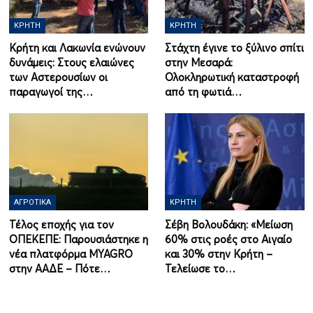
ΚΡΉΤΗ
ΚΡΉΤΗ
Κρήτη και Λακωνία ενώνουν
Στάχτη έγινε το ξύλινο σπίτι
δυνάμεις: Στους ελαιώνες
στην Μεσαρά:
των Αστερουσίων οι
Ολοκληρωτική καταστροφή
παραγωγοί της…
από τη φωτιά…
ΑΓΡΟΤΙΚΆ
ΚΡΉΤΗ
Τέλος εποχής για τον
Σέβη Βολουδάκη: «Μείωση
ΟΠΕΚΕΠΕ: Παρουσιάστηκε η
60% στις ροές στο Αιγαίο
νέα πλατφόρμα MYAGRO
και 30% στην Κρήτη –
στην ΑΑΔΕ – Πότε…
Τελείωσε το…