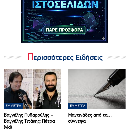
Π
ερισσότερες Ειδήσεις
ΈΜΜΕΤΡΑ
ΈΜΜΕΤΡΑ
Βαγγέλης Πυθαρούλης –
Μαντινάδες από τα…
Βαγγέλης Τιτάκης: Πέτρα
σύννεφα
(vid)