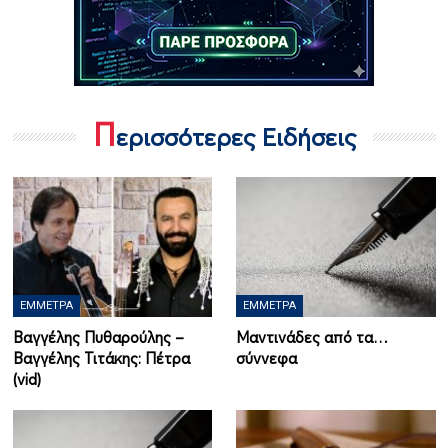
Π
ερισσότερες Ειδήσεις
ΈΜΜΕΤΡΑ
ΈΜΜΕΤΡΑ
Βαγγέλης Πυθαρούλης –
Μαντινάδες από τα…
Βαγγέλης Τιτάκης: Πέτρα
σύννεφα
(vid)