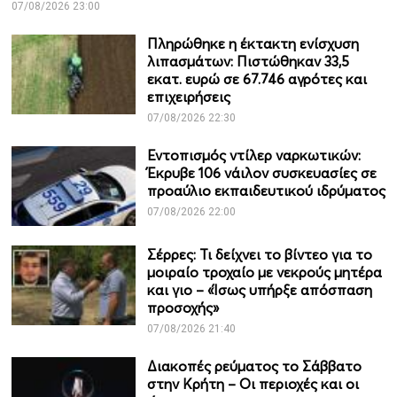
07/08/2026 23:00
Πληρώθηκε η έκτακτη ενίσχυση
λιπασμάτων: Πιστώθηκαν 33,5
εκατ. ευρώ σε 67.746 αγρότες και
επιχειρήσεις
07/08/2026 22:30
Εντοπισμός ντίλερ ναρκωτικών:
Έκρυβε 106 νάιλον συσκευασίες σε
προαύλιο εκπαιδευτικού ιδρύματος
07/08/2026 22:00
Σέρρες: Τι δείχνει το βίντεο για το
μοιραίο τροχαίο με νεκρούς μητέρα
και γιο – «Ίσως υπήρξε απόσπαση
προσοχής»
07/08/2026 21:40
Διακοπές ρεύματος το Σάββατο
στην Κρήτη – Οι περιοχές και οι