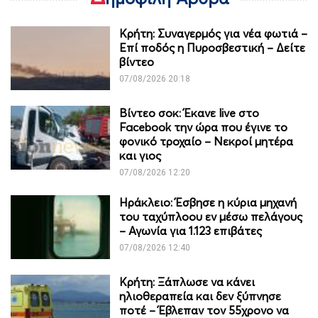
Κρήτη: Συναγερμός για νέα φωτιά –
Επί ποδός η Πυροσβεστική – Δείτε
βίντεο
07/08/2026 20:18
Βίντεο σοκ: Έκανε live στο
Facebook την ώρα που έγινε το
φονικό τροχαίο – Νεκροί μητέρα
και γιος
07/08/2026 12:20
Ηράκλειο: Έσβησε η κύρια μηχανή
του ταχύπλοου εν μέσω πελάγους
– Αγωνία για 1.123 επιβάτες
07/08/2026 12:40
Κρήτη: Ξάπλωσε να κάνει
ηλιοθεραπεία και δεν ξύπνησε
ποτέ – Έβλεπαν τον 55χρονο να