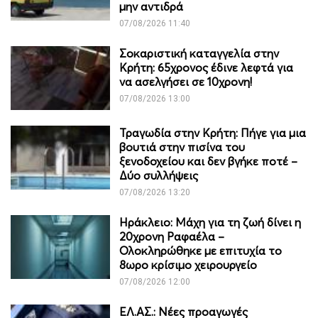
μην αντιδρά
07/08/2026 11:40
Σοκαριστική καταγγελία στην
Κρήτη: 65χρονος έδινε λεφτά για
να ασελγήσει σε 10χρονη!
07/08/2026 13:00
Τραγωδία στην Κρήτη: Πήγε για μια
βουτιά στην πισίνα του
ξενοδοχείου και δεν βγήκε ποτέ –
Δύο συλλήψεις
07/08/2026 13:20
Ηράκλειο: Μάχη για τη ζωή δίνει η
20χρονη Ραφαέλα –
Ολοκληρώθηκε με επιτυχία το
8ωρο κρίσιμο χειρουργείο
07/08/2026 12:00
ΕΛ.ΑΣ.: Νέες προαγωγές