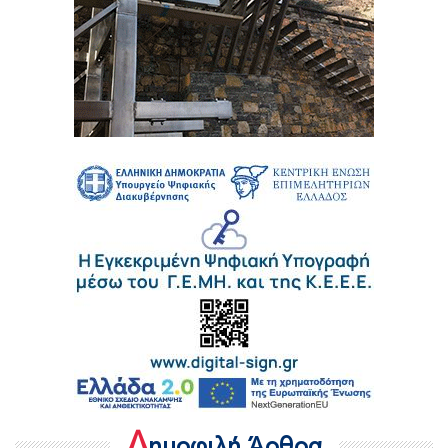
Δ
ημοφιλή Άρθρα