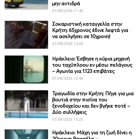
μην αντιδρά
07/08/2026 11:40
Σοκαριστική καταγγελία στην
Κρήτη: 65χρονος έδινε λεφτά για
να ασελγήσει σε 10χρονη!
07/08/2026 13:00
Ηράκλειο: Έσβησε η κύρια μηχανή
του ταχύπλοου εν μέσω πελάγους
– Αγωνία για 1.123 επιβάτες
07/08/2026 12:40
Τραγωδία στην Κρήτη: Πήγε για μια
βουτιά στην πισίνα του
ξενοδοχείου και δεν βγήκε ποτέ –
Δύο συλλήψεις
07/08/2026 13:20
Ηράκλειο: Μάχη για τη ζωή δίνει η
20χρονη Ραφαέλα –