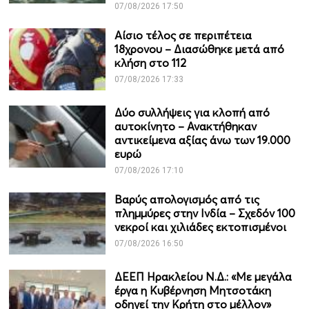
07/08/2026 17:50
Αίσιο τέλος σε περιπέτεια
18χρονου – Διασώθηκε μετά από
κλήση στο 112
07/08/2026 17:33
Δύο συλλήψεις για κλοπή από
αυτοκίνητο – Ανακτήθηκαν
αντικείμενα αξίας άνω των 19.000
ευρώ
07/08/2026 17:10
Βαρύς απολογισμός από τις
πλημμύρες στην Ινδία – Σχεδόν 100
νεκροί και χιλιάδες εκτοπισμένοι
07/08/2026 16:50
ΔΕΕΠ Ηρακλείου Ν.Δ.: «Με μεγάλα
έργα η Κυβέρνηση Μητσοτάκη
οδηγεί την Κρήτη στο μέλλον»