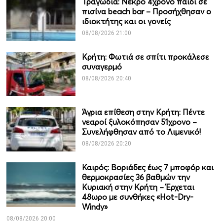
Τραγωδία: Νεκρό 4χρονο παιδί σε
πισίνα beach bar – Προσήχθησαν ο
ιδιοκτήτης και οι γονείς
08/08/2026 21:00
Κρήτη: Φωτιά σε σπίτι προκάλεσε
συναγερμό
08/08/2026 20:40
Άγρια επίθεση στην Κρήτη: Πέντε
νεαροί ξυλοκόπησαν 51χρονο –
Συνελήφθησαν από το Λιμενικό!
08/08/2026 20:20
Καιρός: Βοριάδες έως 7 μποφόρ και
θερμοκρασίες 36 βαθμών την
Κυριακή στην Κρήτη – Έρχεται
48ωρο με συνθήκες «Hot-Dry-
Windy»
08/08/2026 20:00