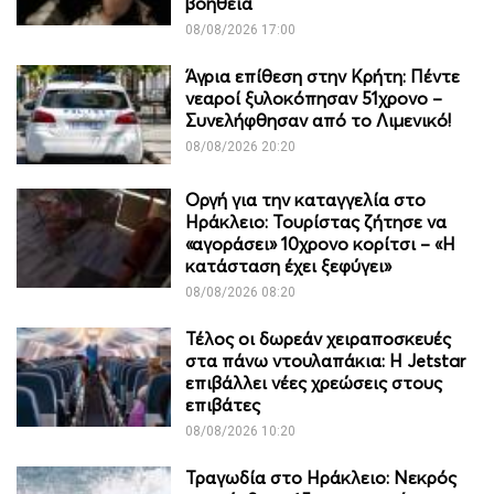
βοήθεια
08/08/2026 17:00
Άγρια επίθεση στην Κρήτη: Πέντε
νεαροί ξυλοκόπησαν 51χρονο –
Συνελήφθησαν από το Λιμενικό!
08/08/2026 20:20
Οργή για την καταγγελία στο
Ηράκλειο: Τουρίστας ζήτησε να
«αγοράσει» 10χρονο κορίτσι – «Η
κατάσταση έχει ξεφύγει»
08/08/2026 08:20
Τέλος οι δωρεάν χειραποσκευές
στα πάνω ντουλαπάκια: Η Jetstar
επιβάλλει νέες χρεώσεις στους
επιβάτες
08/08/2026 10:20
Τραγωδία στο Ηράκλειο: Νεκρός