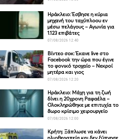
Ηράκλειο: Έσβησε η κύρια
μηχανή του ταχύπλοου εν
μέσω πελάγους – Αγωνία για
1.123 επιβάτες
07/08/2026 12:40
Βίντεο σοκ: Έκανε live στο
Facebook την ώρα που έγινε
το φονικό τροχαίο – Νεκροί
μητέρα και γιος
07/08/2026 12:20
Ηράκλειο: Μάχη για τη ζωή
δίνει η 20χρονη Ραφαέλα –
Ολοκληρώθηκε με επιτυχία το
8ωρο κρίσιμο χειρουργείο
07/08/2026 12:00
Κρήτη: Ξάπλωσε να κάνει
ηλιοθεραπεία και δεν ξύπνησε