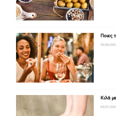
Ποιες 
20/06/202
Κιλά μ
03/01/202