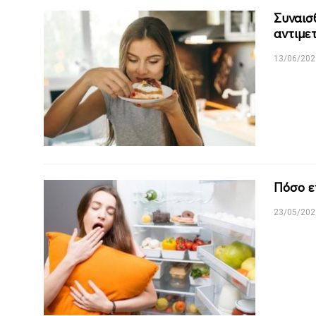
Συναισ
αντιμε
13/06/202
Πόσο ε
23/05/202