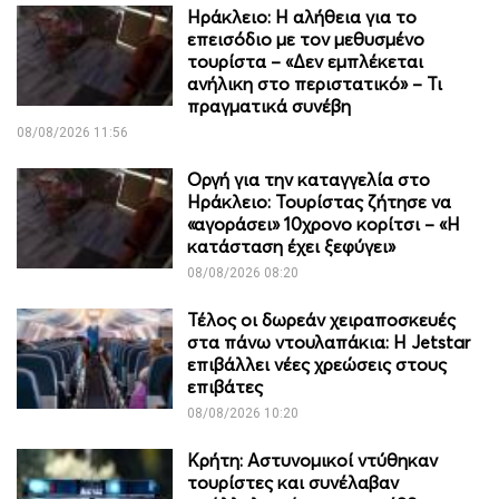
Ηράκλειο: Η αλήθεια για το
επεισόδιο με τον μεθυσμένο
τουρίστα – «Δεν εμπλέκεται
ανήλικη στο περιστατικό» – Τι
πραγματικά συνέβη
08/08/2026 11:56
Οργή για την καταγγελία στο
Ηράκλειο: Τουρίστας ζήτησε να
«αγοράσει» 10χρονο κορίτσι – «Η
κατάσταση έχει ξεφύγει»
08/08/2026 08:20
Τέλος οι δωρεάν χειραποσκευές
στα πάνω ντουλαπάκια: Η Jetstar
επιβάλλει νέες χρεώσεις στους
επιβάτες
08/08/2026 10:20
Κρήτη: Αστυνομικοί ντύθηκαν
τουρίστες και συνέλαβαν