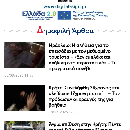
Δ
ημοφιλή Άρθρα
Ηράκλειο: Η αλήθεια για το
επεισόδιο με τον μεθυσμένο
τουρίστα – «Δεν εμπλέκεται
ανήλικη στο περιστατικό» – Τι
πραγματικά συνέβη
08/08/2026 11:56
Κρήτη: Συνελήφθη 24χρονος που
κλείδωσε 17χρονη σε σπίτι – Τον
πρόδωσαν οι κραυγές της για
βοήθεια
08/08/2026 17:00
Άγρια επίθεση στην Κρήτη: Πέντε
νεαροί ξυλοκόπησαν 51χρονο –