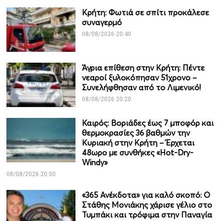
Κρήτη: Φωτιά σε σπίτι προκάλεσε
συναγερμό
08/08/2026 20:40
Άγρια επίθεση στην Κρήτη: Πέντε
νεαροί ξυλοκόπησαν 51χρονο –
Συνελήφθησαν από το Λιμενικό!
08/08/2026 20:20
Καιρός: Βοριάδες έως 7 μποφόρ και
θερμοκρασίες 36 βαθμών την
Κυριακή στην Κρήτη – Έρχεται
48ωρο με συνθήκες «Hot-Dry-
Windy»
08/08/2026 20:00
«365 Ανέκδοτα» για καλό σκοπό: Ο
Στάθης Μονιάκης χάρισε γέλιο στο
Τυμπάκι και τρόφιμα στην Παναγία