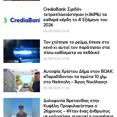
CrediaBank: Σχεδόν
τετραπλασιάστηκαν (+368%) τα
καθαρά κέρδη το Α’ Εξάμηνο του
2026
06/08/2026 23:00
Τον χτύπησε το ρεύμα, έπεσε στο
κενό κι αυτοί τον παράτησαν στα
πίσω καθίσματα να πεθάνει!
06/08/2026 22:00
Αυτοψία Χρίστου Δήμα στον ΒΟΑΚ:
«Παραδίδονται τα πρώτα 10 χλμ.
στο Νεάπολη – Άγιος Νικόλαος»
06/08/2026 21:40
Δολοφονία Βρετανίδας στην
Κυψέλη: Προφυλακίστηκε ο
26χρονος – «Ήταν ένας άνθρωπος
με καλοσύνη», συγκινεί η οικογένεια