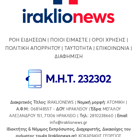
ΡΟΗ ΕΙΔΗΣΕΩΝ
|
ΠΟΙΟΙ ΕΙΜΑΣΤΕ
|
ΟΡΟΙ ΧΡΗΣΗΣ
|
ΠΟΛΙΤΙΚΗ ΑΠΟΡΡΗΤΟΥ
|
ΤΑΥΤΟΤΗΤΑ
|
ΕΠΙΚΟΙΝΩΝΙΑ
|
ΔΙΑΦΗΜΙΣΗ
Διακριτικός Τίτλος:
IRAKLIONEWS |
Νομική μορφή:
ΑΤΟΜΙΚΗ |
Α.Φ.Μ.:
068148557 -
ΔΟΥ:
ΗΡΑΚΛΕΙΟΥ |
Έδρα:
ΜΕΓΑΛΟΥ
ΑΛΕΞΑΝΔΡΟΥ 151, 71306 ΗΡΑΚΛΕΙΟ |
Τηλ.:
2810238660 |
Εmail:
info@iraklionews.gr
Ιδιοκτήτης & Νόμιμος Εκπρόσωπος, Διαχειριστής, Δικαιούχος του
ονόματος τομέα (iraklionews.gr):
ΚΟΚΑΡΑΚΗΣ ΓΕΩΡΓΙΟΣ