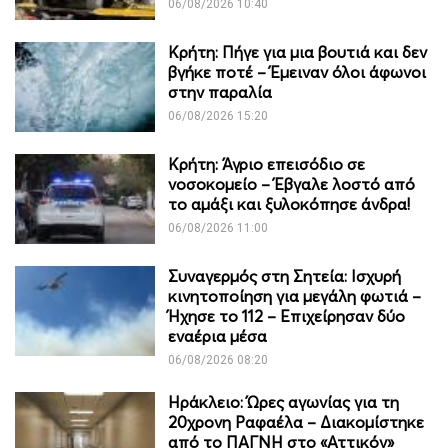
06/08/2026 10:40
Κρήτη: Πήγε για μια βουτιά και δεν
βγήκε ποτέ – Έμειναν όλοι άφωνοι
στην παραλία
06/08/2026 15:20
Κρήτη: Άγριο επεισόδιο σε
νοσοκομείο – Έβγαλε λοστό από
το αμάξι και ξυλοκόπησε άνδρα!
06/08/2026 11:00
Συναγερμός στη Σητεία: Ισχυρή
κινητοποίηση για μεγάλη φωτιά –
Ήχησε το 112 – Επιχείρησαν δύο
εναέρια μέσα
06/08/2026 08:20
Ηράκλειο: Ώρες αγωνίας για τη
20χρονη Ραφαέλα – Διακομίστηκε
από το ΠΑΓΝΗ στο «Αττικόν»