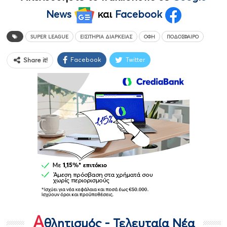
News
και
Facebook
SUPER LEAGUE
ΕΙΣΙΤΉΡΙΑ ΔΙΑΡΚΕΊΑΣ
ΟΦΗ
ΠΟΔΌΣΦΑΙΡΟ
Facebook
Twitter
Share it!
Α
θλητισμός - Τελευταία Νέα