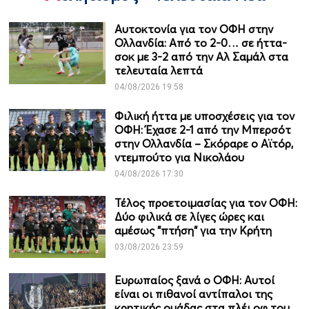
Αυτοκτονία για τον ΟΦΗ στην
Ολλανδία: Από το 2-0… σε ήττα-
σοκ με 3-2 από την Αλ Σαμάλ στα
τελευταία λεπτά
04/08/2026 19:58
Φιλική ήττα με υποσχέσεις για τον
ΟΦΗ: Έχασε 2-1 από την Μπερσότ
στην Ολλανδία – Σκόραρε ο Αϊτόρ,
ντεμπούτο για Νικολάου
04/08/2026 17:30
Τέλος προετοιμασίας για τον ΟΦΗ:
Δύο φιλικά σε λίγες ώρες και
αμέσως "πτήση" για την Κρήτη
03/08/2026 23:59
Ευρωπαίος ξανά ο ΟΦΗ: Αυτοί
είναι οι πιθανοί αντίπαλοι της
κρητικής ομάδας στα πλέι οφ του