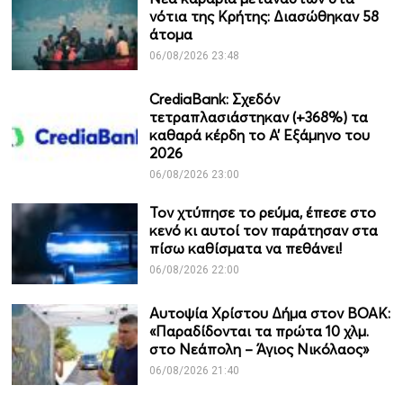
νότια της Κρήτης: Διασώθηκαν 58
άτομα
06/08/2026 23:48
CrediaBank: Σχεδόν
τετραπλασιάστηκαν (+368%) τα
καθαρά κέρδη το Α’ Εξάμηνο του
2026
06/08/2026 23:00
Τον χτύπησε το ρεύμα, έπεσε στο
κενό κι αυτοί τον παράτησαν στα
πίσω καθίσματα να πεθάνει!
06/08/2026 22:00
Αυτοψία Χρίστου Δήμα στον ΒΟΑΚ:
«Παραδίδονται τα πρώτα 10 χλμ.
στο Νεάπολη – Άγιος Νικόλαος»
06/08/2026 21:40