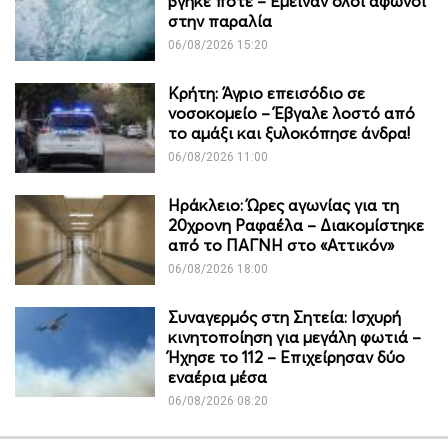
βγήκε ποτέ – Έμειναν όλοι άφωνοι
στην παραλία
06/08/2026 15:20
Κρήτη: Άγριο επεισόδιο σε
νοσοκομείο – Έβγαλε λοστό από
το αμάξι και ξυλοκόπησε άνδρα!
06/08/2026 11:00
Ηράκλειο: Ώρες αγωνίας για τη
20χρονη Ραφαέλα – Διακομίστηκε
από το ΠΑΓΝΗ στο «Αττικόν»
06/08/2026 18:00
Συναγερμός στη Σητεία: Ισχυρή
κινητοποίηση για μεγάλη φωτιά –
Ήχησε το 112 – Επιχείρησαν δύο
εναέρια μέσα
06/08/2026 08:20