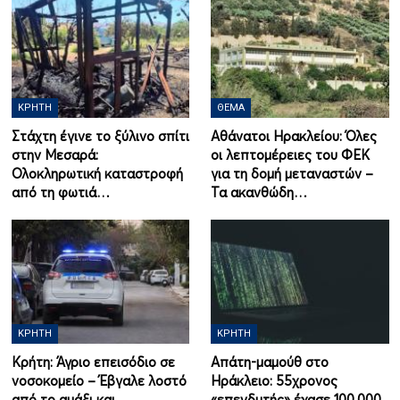
ΚΡΉΤΗ
ΘΈΜΑ
Στάχτη έγινε το ξύλινο σπίτι
Αθάνατοι Ηρακλείου: Όλες
στην Μεσαρά:
οι λεπτομέρειες του ΦΕΚ
Ολοκληρωτική καταστροφή
για τη δομή μεταναστών –
από τη φωτιά…
Τα ακανθώδη…
ΚΡΉΤΗ
ΚΡΉΤΗ
Κρήτη: Άγριο επεισόδιο σε
Απάτη-μαμούθ στο
νοσοκομείο – Έβγαλε λοστό
Ηράκλειο: 55χρονος
από το αμάξι και
«επενδυτής» έχασε 100.000