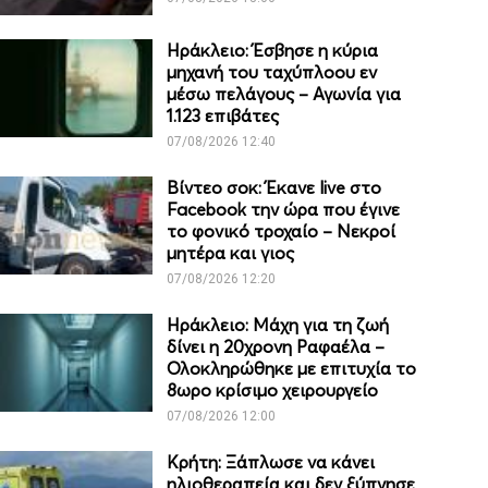
Ηράκλειο: Έσβησε η κύρια
μηχανή του ταχύπλοου εν
μέσω πελάγους – Αγωνία για
1.123 επιβάτες
07/08/2026 12:40
Βίντεο σοκ: Έκανε live στο
Facebook την ώρα που έγινε
το φονικό τροχαίο – Νεκροί
μητέρα και γιος
07/08/2026 12:20
Ηράκλειο: Μάχη για τη ζωή
δίνει η 20χρονη Ραφαέλα –
Ολοκληρώθηκε με επιτυχία το
8ωρο κρίσιμο χειρουργείο
07/08/2026 12:00
Κρήτη: Ξάπλωσε να κάνει
ηλιοθεραπεία και δεν ξύπνησε