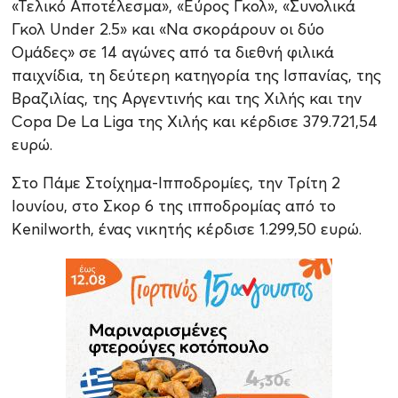
«Τελικό Αποτέλεσμα», «Εύρος Γκολ», «Συνολικά
Γκολ Under 2.5» και «Να σκοράρουν οι δύο
Ομάδες» σε 14 αγώνες από τα διεθνή φιλικά
παιχνίδια, τη δεύτερη κατηγορία της Ισπανίας, της
Βραζιλίας, της Αργεντινής και της Χιλής και την
Copa De La Liga της Χιλής και κέρδισε 379.721,54
ευρώ.
Στο Πάμε Στοίχημα-Ιπποδρομίες, την Τρίτη 2
Ιουνίου, στο Σκορ 6 της ιπποδρομίας από το
Kenilworth, ένας νικητής κέρδισε 1.299,50 ευρώ.