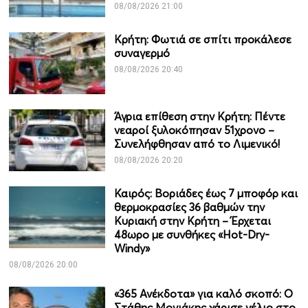
08/08/2026 21:00
Κρήτη: Φωτιά σε σπίτι προκάλεσε
συναγερμό
08/08/2026 20:40
Άγρια επίθεση στην Κρήτη: Πέντε
νεαροί ξυλοκόπησαν 51χρονο –
Συνελήφθησαν από το Λιμενικό!
08/08/2026 20:20
Καιρός: Βοριάδες έως 7 μποφόρ και
θερμοκρασίες 36 βαθμών την
Κυριακή στην Κρήτη – Έρχεται
48ωρο με συνθήκες «Hot-Dry-
Windy»
08/08/2026 20:00
«365 Ανέκδοτα» για καλό σκοπό: Ο
Στάθης Μονιάκης χάρισε γέλιο στο