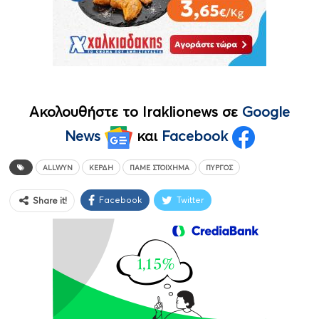
Ακολουθήστε το Iraklionews σε
Google
News
και
Facebook
ALLWYN
ΚΈΡΔΗ
ΠΆΜΕ ΣΤΟΊΧΗΜΑ
ΠΎΡΓΟΣ
Facebook
Twitter
Share it!