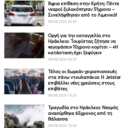
Άγρια επίθεση στην Κρήτη: Πέντε
νεαροί ξυλοκόπησαν 51χρονο –
Συνελήφθησαν από το Λιμενικό!
08/08/2026 20:20
Οργή για την καταγγελία στο
Ηράκλειο: Τουρίστας ζήτησε να
«αγοράσει» 10χρονο κορίτσι – «Η
κατάσταση έχει ξεφύγει»
08/08/2026 08:20
Τέλος οι δωρεάν χειραποσκευές
στα πάνω ντουλαπάκια: Η Jetstar
επιβάλλει νέες χρεώσεις στους
επιβάτες
08/08/2026 10:20
Τραγωδία στο Ηράκλειο: Νεκρός
ανασύρθηκε 65χρονος από τη
θάλασσα
08/08/2026 18:00