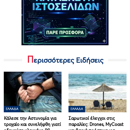
Π
ερισσότερες Ειδήσεις
ΕΛΛΆΔΑ
ΕΛΛΆΔΑ
Κάλεσε την Αστυνομία για
Σαρωτικοί έλεγχοι στις
τροχαίο και συνελήφθη γιατί
παραλίες: Drones, MyCoast