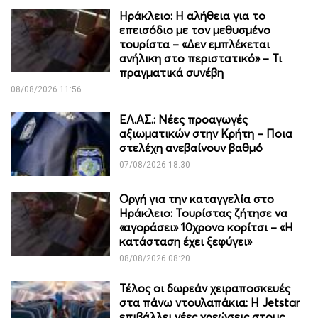
Ηράκλειο: Η αλήθεια για το
επεισόδιο με τον μεθυσμένο
τουρίστα – «Δεν εμπλέκεται
ανήλικη στο περιστατικό» – Τι
πραγματικά συνέβη
08/08/2026 11:56
ΕΛ.ΑΣ.: Νέες προαγωγές
αξιωματικών στην Κρήτη – Ποια
στελέχη ανεβαίνουν βαθμό
07/08/2026 18:30
Οργή για την καταγγελία στο
Ηράκλειο: Τουρίστας ζήτησε να
«αγοράσει» 10χρονο κορίτσι – «Η
κατάσταση έχει ξεφύγει»
08/08/2026 08:20
Τέλος οι δωρεάν χειραποσκευές
στα πάνω ντουλαπάκια: Η Jetstar
επιβάλλει νέες χρεώσεις στους