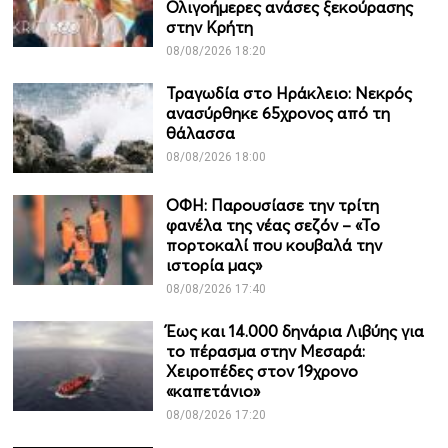
Ολιγοήμερες ανάσες ξεκούρασης
στην Κρήτη
08/08/2026 18:20
Τραγωδία στο Ηράκλειο: Νεκρός
ανασύρθηκε 65χρονος από τη
θάλασσα
08/08/2026 18:00
ΟΦΗ: Παρουσίασε την τρίτη
φανέλα της νέας σεζόν – «Το
πορτοκαλί που κουβαλά την
ιστορία μας»
08/08/2026 17:40
Έως και 14.000 δηνάρια Λιβύης για
το πέρασμα στην Μεσαρά:
Χειροπέδες στον 19χρονο
«καπετάνιο»
08/08/2026 17:20