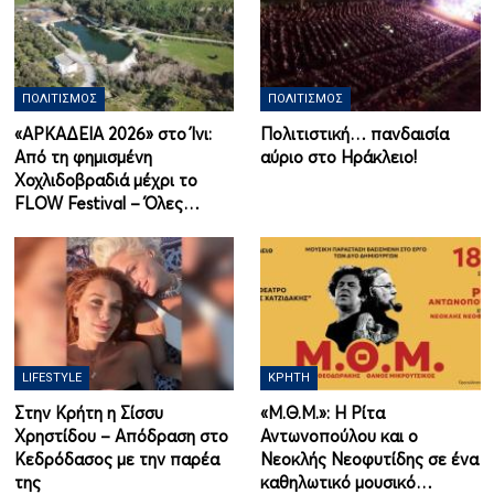
ΠΟΛΙΤΙΣΜΌΣ
ΠΟΛΙΤΙΣΜΌΣ
«ΑΡΚΑΔΕΙΑ 2026» στο Ίνι:
Πολιτιστική… πανδαισία
Από τη φημισμένη
αύριο στο Ηράκλειο!
Χοχλιδοβραδιά μέχρι το
FLOW Festival – Όλες…
LIFESTYLE
ΚΡΉΤΗ
Στην Κρήτη η Σίσσυ
«Μ.Θ.Μ.»: Η Ρίτα
Χρηστίδου – Απόδραση στο
Αντωνοπούλου και ο
Κεδρόδασος με την παρέα
Νεοκλής Νεοφυτίδης σε ένα
της
καθηλωτικό μουσικό…