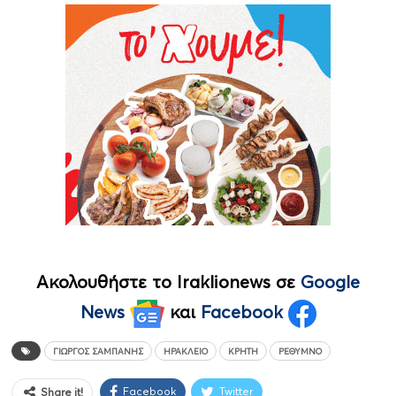
Ακολουθήστε το Iraklionews σε
Google
News
και
Facebook
ΓΙΏΡΓΟΣ ΣΑΜΠΆΝΗΣ
ΗΡΆΚΛΕΙΟ
ΚΡΉΤΗ
ΡΈΘΥΜΝΟ
Facebook
Twitter
Share it!