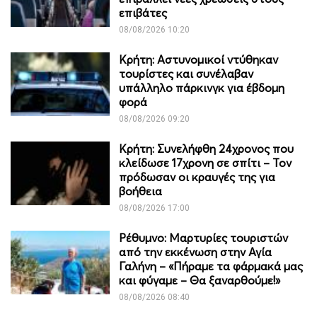
επιβάτες
08/08/2026 10:20
Κρήτη: Αστυνομικοί ντύθηκαν
τουρίστες και συνέλαβαν
υπάλληλο πάρκινγκ για έβδομη
φορά
08/08/2026 09:20
Κρήτη: Συνελήφθη 24χρονος που
κλείδωσε 17χρονη σε σπίτι – Τον
πρόδωσαν οι κραυγές της για
βοήθεια
08/08/2026 17:00
Ρέθυμνο: Μαρτυρίες τουριστών
από την εκκένωση στην Αγία
Γαλήνη – «Πήραμε τα φάρμακά μας
και φύγαμε – Θα ξαναρθούμε!»
08/08/2026 08:40