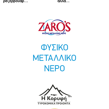
ρεζερβουάρ…
αλλά…