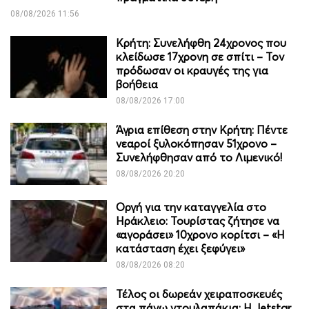
08/08/2026 11:56
Κρήτη: Συνελήφθη 24χρονος που
κλείδωσε 17χρονη σε σπίτι – Τον
πρόδωσαν οι κραυγές της για
βοήθεια
08/08/2026 17:00
Άγρια επίθεση στην Κρήτη: Πέντε
νεαροί ξυλοκόπησαν 51χρονο –
Συνελήφθησαν από το Λιμενικό!
08/08/2026 20:20
Οργή για την καταγγελία στο
Ηράκλειο: Τουρίστας ζήτησε να
«αγοράσει» 10χρονο κορίτσι – «Η
κατάσταση έχει ξεφύγει»
08/08/2026 08:20
Τέλος οι δωρεάν χειραποσκευές
στα πάνω ντουλαπάκια: Η Jetstar