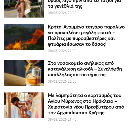
ορούς λίγο πριν από το ταξίδι για
τα γενέθλιά της
08/08/2026 23:00
Κρήτη: Αναμμένο τσιγάρο παραλίγο
να προκαλέσει μεγάλη φωτιά –
Πολίτες με πυροσβεστήρες και
φτυάρια έσωσαν το δάσος!
08/08/2026 22:30
Στο νοσοκομείο ανήλικος από
κατανάλωση αλκοόλ – Συνελήφθη
υπάλληλος καταστήματος
08/08/2026 22:00
Με λαμπρότητα ο εορτασμός του
Αγίου Μύρωνος στο Ηράκλειο –
Χειροτονία νέου Πρεσβυτέρου από
τον Αρχιεπίσκοπο Κρήτης
08/08/2026 21:40