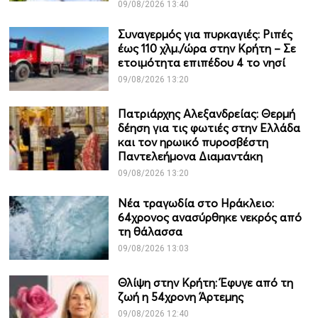
09/08/2026 13:40
Συναγερμός για πυρκαγιές: Ριπές
έως 110 χλμ./ώρα στην Κρήτη – Σε
ετοιμότητα επιπέδου 4 το νησί
09/08/2026 13:20
Πατριάρχης Αλεξανδρείας: Θερμή
δέηση για τις φωτιές στην Ελλάδα
και τον ηρωικό πυροσβέστη
Παντελεήμονα Διαμαντάκη
09/08/2026 13:20
Νέα τραγωδία στο Ηράκλειο:
64χρονος ανασύρθηκε νεκρός από
τη θάλασσα
09/08/2026 13:03
Θλίψη στην Κρήτη: Έφυγε από τη
ζωή η 54χρονη Άρτεμης
09/08/2026 12:40