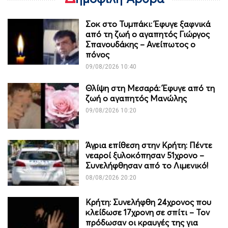
Σοκ στο Τυμπάκι: Έφυγε ξαφνικά
από τη ζωή ο αγαπητός Γιώργος
Σπανουδάκης – Ανείπωτος ο
πόνος
09/08/2026 10:40
Θλίψη στη Μεσαρά: Έφυγε από τη
ζωή ο αγαπητός Μανώλης
09/08/2026 10:20
Άγρια επίθεση στην Κρήτη: Πέντε
νεαροί ξυλοκόπησαν 51χρονο –
Συνελήφθησαν από το Λιμενικό!
08/08/2026 20:20
Κρήτη: Συνελήφθη 24χρονος που
κλείδωσε 17χρονη σε σπίτι – Τον
πρόδωσαν οι κραυγές της για