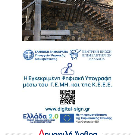
Δ
ημοφιλή Άρθρα