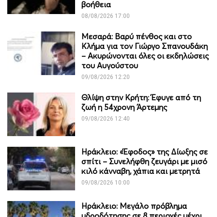
βοήθεια
08/08/2026 17:00
Μεσαρά: Βαρύ πένθος και στο
Κλήμα για τον Γιώργο Σπανουδάκη
– Ακυρώνονται όλες οι εκδηλώσεις
του Αυγούστου
09/08/2026 12:20
Θλίψη στην Κρήτη: Έφυγε από τη
ζωή η 54χρονη Άρτεμης
09/08/2026 12:40
Ηράκλειο: «Έφοδος» της Δίωξης σε
σπίτι – Συνελήφθη ζευγάρι με μισό
κιλό κάνναβη, χάπια και μετρητά
09/08/2026 10:00
Ηράκλειο: Μεγάλο πρόβλημα
υδροδότησης σε 8 περιοχές μέχρι