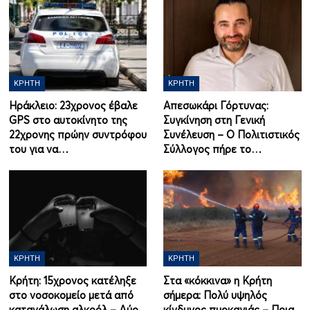
ΚΡΉΤΗ
ΚΡΉΤΗ
Ηράκλειο: 23χρονος έβαλε
Απεσωκάρι Γόρτυνας:
GPS στο αυτοκίνητο της
Συγκίνηση στη Γενική
22χρονης πρώην συντρόφου
Συνέλευση – Ο Πολιτιστικός
του για να…
Σύλλογος πήρε το…
ΚΡΉΤΗ
ΚΡΉΤΗ
Κρήτη: 15χρονος κατέληξε
Στα «κόκκινα» η Κρήτη
στο νοσοκομείο μετά από
σήμερα: Πολύ υψηλός
κατανάλωση αλκοόλ – Δύο
κίνδυνος πυρκαγιάς – Ποια