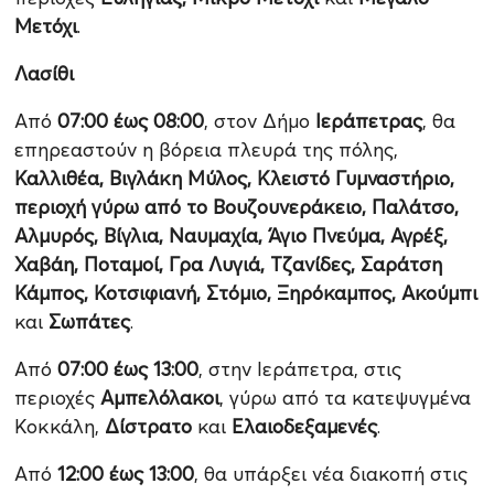
Μετόχι
.
Λασίθι
Από
07:00 έως 08:00
, στον Δήμο
Ιεράπετρας
, θα
επηρεαστούν η βόρεια πλευρά της πόλης,
Καλλιθέα, Βιγλάκη Μύλος, Κλειστό Γυμναστήριο,
περιοχή γύρω από το Βουζουνεράκειο, Παλάτσο,
Αλμυρός, Βίγλια, Ναυμαχία, Άγιο Πνεύμα, Αγρέξ,
Χαβάη, Ποταμοί, Γρα Λυγιά, Τζανίδες, Σαράτση
Κάμπος, Κοτσιφιανή, Στόμιο, Ξηρόκαμπος, Ακούμπι
και
Σωπάτες
.
Από
07:00 έως 13:00
, στην Ιεράπετρα, στις
περιοχές
Αμπελόλακοι
, γύρω από τα κατεψυγμένα
Κοκκάλη,
Δίστρατο
και
Ελαιοδεξαμενές
.
Από
12:00 έως 13:00
, θα υπάρξει νέα διακοπή στις