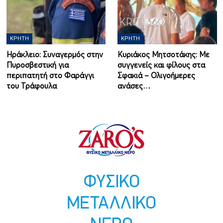
ΚΡΉΤΗ
ΚΡΉΤΗ
Ηράκλειο: Συναγερμός στην
Κυριάκος Μητσοτάκης: Με
Πυροσβεστική για
συγγενείς και φίλους στα
περιπατητή στο Φαράγγι
Σφακιά – Ολιγοήμερες
του Τράφουλα
ανάσες…