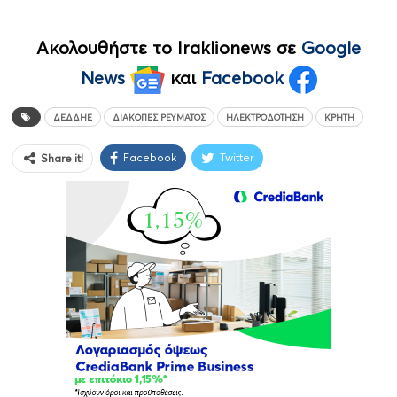
Ακολουθήστε το Iraklionews σε
Google
News
και
Facebook
ΔΕΔΔΗΕ
ΔΙΑΚΟΠΈΣ ΡΕΎΜΑΤΟΣ
ΗΛΕΚΤΡΟΔΌΤΗΣΗ
ΚΡΉΤΗ
Facebook
Twitter
Share it!