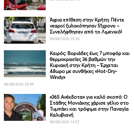
Άγρια επίθεση στην Κρήτη: Πέντε
νεαροί ξυλοκόπησαν 51χρονο –
Συνελήφθησαν από το Λιμενικό!
08/08/2026 20:20
Καιρός: Βοριάδες έως 7 μποφόρ και
θερμοκρασίες 36 βαθμών την
Κυριακή στην Κρήτη – Έρχεται
48ωρο με συνθήκες «Hot-Dry-
Windy»
08/08/2026 20:00
«365 Ανέκδοτα» για καλό σκοπό: Ο
Στάθης Μονιάκης χάρισε γέλιο στο
Τυμπάκι και τρόφιμα στην Παναγία
Καλυβιανή
08/08/2026 19:57