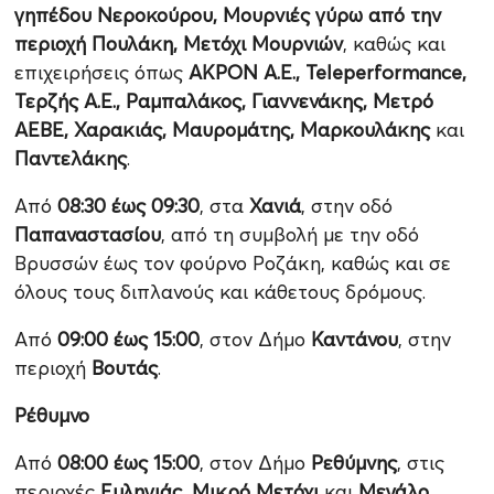
γηπέδου Νεροκούρου, Μουρνιές γύρω από την
περιοχή Πουλάκη, Μετόχι Μουρνιών
, καθώς και
επιχειρήσεις όπως
ΑΚΡΟΝ Α.Ε., Teleperformance,
Τερζής Α.Ε., Ραμπαλάκος, Γιαννενάκης, Μετρό
ΑΕΒΕ, Χαρακιάς, Μαυρομάτης, Μαρκουλάκης
και
Παντελάκης
.
Από
08:30 έως 09:30
, στα
Χανιά
, στην οδό
Παπαναστασίου
, από τη συμβολή με την οδό
Βρυσσών έως τον φούρνο Ροζάκη, καθώς και σε
όλους τους διπλανούς και κάθετους δρόμους.
Από
09:00 έως 15:00
, στον Δήμο
Καντάνου
, στην
περιοχή
Βουτάς
.
Ρέθυμνο
Από
08:00 έως 15:00
, στον Δήμο
Ρεθύμνης
, στις
περιοχές
Ευληγιάς, Μικρό Μετόχι
και
Μεγάλο