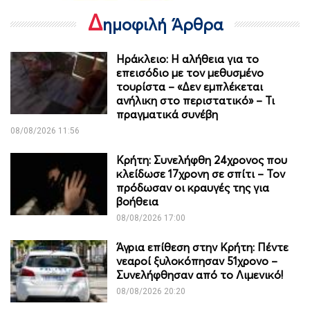
Δ
ημοφιλή Άρθρα
Ηράκλειο: Η αλήθεια για το
επεισόδιο με τον μεθυσμένο
τουρίστα – «Δεν εμπλέκεται
ανήλικη στο περιστατικό» – Τι
πραγματικά συνέβη
08/08/2026 11:56
Κρήτη: Συνελήφθη 24χρονος που
κλείδωσε 17χρονη σε σπίτι – Τον
πρόδωσαν οι κραυγές της για
βοήθεια
08/08/2026 17:00
Άγρια επίθεση στην Κρήτη: Πέντε
νεαροί ξυλοκόπησαν 51χρονο –
Συνελήφθησαν από το Λιμενικό!
08/08/2026 20:20