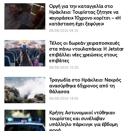
Οργή για την καταγγελία στο
Ηράκλειο: Τουρίστας ζήτησε να
«αγοράσει» 10χρονο κορίτσι – «Η
κατάσταση έχει ξεφύγει»
08/08/2026 08:20
Τέλος οι δωρεάν χειραποσκευές
στα πάνω ντουλαπάκια: Η Jetstar
επιβάλλει νέες χρεώσεις στους
επιβάτες
08/08/2026 10:20
Τραγωδία στο Ηράκλειο: Νεκρός
ανασύρθηκε 65χρονος από τη
θάλασσα
08/08/2026 18:00
Κρήτη: Αστυνομικοί ντύθηκαν
τουρίστες και συνέλαβαν
υπάλληλο πάρκινγκ για έβδομη
φορά