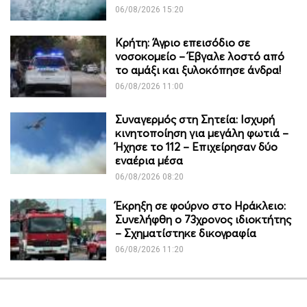
06/08/2026 15:20
Κρήτη: Άγριο επεισόδιο σε
νοσοκομείο – Έβγαλε λοστό από
το αμάξι και ξυλοκόπησε άνδρα!
06/08/2026 11:00
Συναγερμός στη Σητεία: Ισχυρή
κινητοποίηση για μεγάλη φωτιά –
Ήχησε το 112 – Επιχείρησαν δύο
εναέρια μέσα
06/08/2026 08:20
Έκρηξη σε φούρνο στο Ηράκλειο:
Συνελήφθη ο 73χρονος ιδιοκτήτης
– Σχηματίστηκε δικογραφία
06/08/2026 11:20