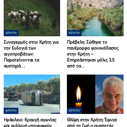
ΚΡΉΤΗ
ΚΡΉΤΗ
Συναγερμός στην Κρήτη για
Πρέβελη: Σώθηκε το
την Ευλογιά των
πανέμορφο φοινικόδασος
αιγοπροβάτων:
στην Κρήτη –
Παρατείνονται τα
Επηρεάστηκαν μόλις 3,5
αυστηρά…
από τα…
ΚΡΉΤΗ
ΚΡΉΤΗ
Ηράκλειο: Κραυγή αγωνίας
Θλίψη στην Κρήτη: Έφυγε
και συλλογή υπογραφών
από τη ζωή ο αγαπητός