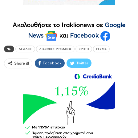
Ακολουθήστε το Iraklionews σε
Google
News
και
Facebook
ΔΕΔΔΗΕ
ΔΙΑΚΟΠΈΣ ΡΕΎΜΑΤΟΣ
ΚΡΉΤΗ
ΡΕΎΜΑ
Facebook
Twitter
Share it!