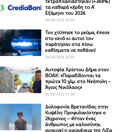
τετραπλασιάστηκαν (+368%)
τα καθαρά κέρδη το Α’
Εξάμηνο του 2026
06/08/2026 23:00
Τον χτύπησε το ρεύμα, έπεσε
στο κενό κι αυτοί τον
παράτησαν στα πίσω
καθίσματα να πεθάνει!
06/08/2026 22:00
Αυτοψία Χρίστου Δήμα στον
ΒΟΑΚ: «Παραδίδονται τα
πρώτα 10 χλμ. στο Νεάπολη –
Άγιος Νικόλαος»
06/08/2026 21:40
Δολοφονία Βρετανίδας στην
Κυψέλη: Προφυλακίστηκε ο
26χρονος – «Ήταν ένας
άνθρωπος με καλοσύνη»,
συγκινεί η οικογένεια της Λίζα