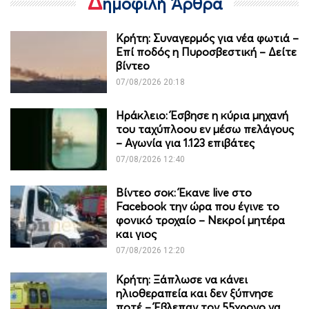
Δ
ημοφιλή Άρθρα
Κρήτη: Συναγερμός για νέα φωτιά –
Επί ποδός η Πυροσβεστική – Δείτε
βίντεο
07/08/2026 20:18
Ηράκλειο: Έσβησε η κύρια μηχανή
του ταχύπλοου εν μέσω πελάγους
– Αγωνία για 1.123 επιβάτες
07/08/2026 12:40
Βίντεο σοκ: Έκανε live στο
Facebook την ώρα που έγινε το
φονικό τροχαίο – Νεκροί μητέρα
και γιος
07/08/2026 12:20
Κρήτη: Ξάπλωσε να κάνει
ηλιοθεραπεία και δεν ξύπνησε
ποτέ – Έβλεπαν τον 55χρονο να