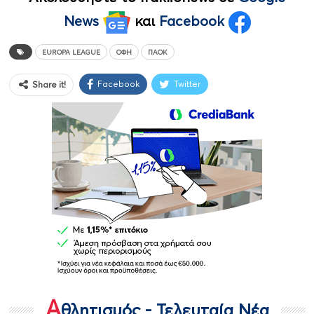
News
και
Facebook
EUROPA LEAGUE
ΟΦΗ
ΠΑΟΚ
Facebook
Twitter
Share it!
Α
θλητισμός - Τελευταία Νέα