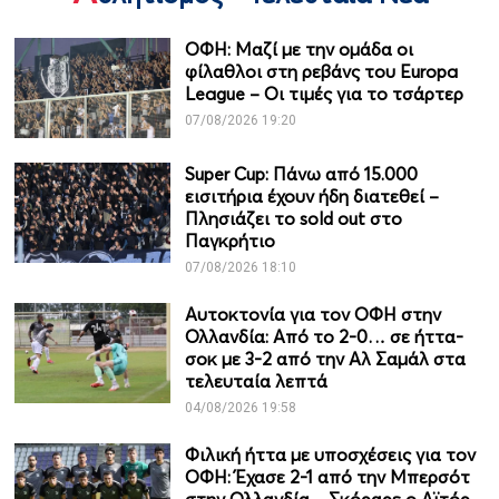
ΟΦΗ: Μαζί με την ομάδα οι
φίλαθλοι στη ρεβάνς του Europa
League – Οι τιμές για το τσάρτερ
07/08/2026 19:20
Super Cup: Πάνω από 15.000
εισιτήρια έχουν ήδη διατεθεί –
Πλησιάζει το sold out στο
Παγκρήτιο
07/08/2026 18:10
Αυτοκτονία για τον ΟΦΗ στην
Ολλανδία: Από το 2-0… σε ήττα-
σοκ με 3-2 από την Αλ Σαμάλ στα
τελευταία λεπτά
04/08/2026 19:58
Φιλική ήττα με υποσχέσεις για τον
ΟΦΗ: Έχασε 2-1 από την Μπερσότ