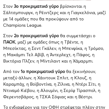
Στον
3ο προκριματικό γύρο
βρίσκονται η
Σάλτσμπουργκ, η Ρέιντζερς και η Γιαγκελόνια, μαζί
με 14 ομάδες που θα προκύψουν από το
Champions League.
Στον
2ο προκριματικό γύρο
θα συμμετάσχει ο
ΠΑΟΚ
, μαζί με ομάδες όπως η Τβέντε, η
Μπεσίκτας, η Σεντ Γκάλεν, η Μπενφίκα, η Τρόμσο,
η Μακάμπι Τελ Αβίβ, η Άντερλεχτ, η Πάφος, η
Βικτόρια Πλζεν, η Μίντιλαντ και η Χάμαρμπι.
Από τον
1ο προκριματικό γύρο
θα ξεκινήσουν,
μεταξύ άλλων, η Χάιντουκ Σπλιτ, η Κλουζ, η
Καραμπάχ, η Βοϊβοντίνα, η Ζίλινα, η Ντέρι Σίτι, η
Ντιναμό Κιέβου, η Αλουμίνι, η Σερίφ Τίρασπολ, η
Φερεντσβάρος, η ΤΣΚΑ Σόφιας και η Βέστρι.
Το ενδιαφέρον για τον ΟΦΗ στρέφεται πλέον στην