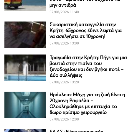
μην αντιδρά
07/08/2026 11:40
Σοκαριστική καταγγελία στην
Κρήτη: 65χρονος έδινε λεφτά για
να ασελγήσει σε 10χρονη!
07/08/2026 13:00
Τραγωδία στην Κρήτη: Πήγε για μια
βουτιά στην πισίνα του
ξενοδοχείου και δεν βγήκε ποτέ –
Δύο συλλήψεις
07/08/2026 13:20
Ηράκλειο: Μάχη για τη ζωή δίνει η
20χρονη Ραφαέλα –
Ολοκληρώθηκε με επιτυχία το
8ωρο κρίσιμο χειρουργείο
07/08/2026 12:00
ΕΛ.ΑΣ.: Νέες προαγωγές