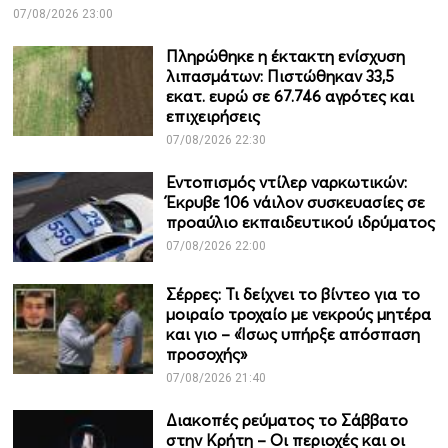
07/08/2026 23:00
Πληρώθηκε η έκτακτη ενίσχυση
λιπασμάτων: Πιστώθηκαν 33,5
εκατ. ευρώ σε 67.746 αγρότες και
επιχειρήσεις
07/08/2026 22:30
Εντοπισμός ντίλερ ναρκωτικών:
Έκρυβε 106 νάιλον συσκευασίες σε
προαύλιο εκπαιδευτικού ιδρύματος
07/08/2026 22:00
Σέρρες: Τι δείχνει το βίντεο για το
μοιραίο τροχαίο με νεκρούς μητέρα
και γιο – «Ίσως υπήρξε απόσπαση
προσοχής»
07/08/2026 21:40
Διακοπές ρεύματος το Σάββατο
στην Κρήτη – Οι περιοχές και οι