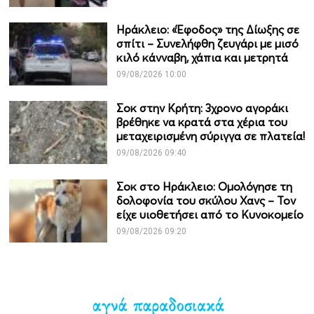
Ηράκλειο: «Έφοδος» της Δίωξης σε
σπίτι – Συνελήφθη ζευγάρι με μισό
κιλό κάνναβη, χάπια και μετρητά
09/08/2026 10:00
Σοκ στην Κρήτη: 3χρονο αγοράκι
βρέθηκε να κρατά στα χέρια του
μεταχειρισμένη σύριγγα σε πλατεία!
09/08/2026 09:40
Σοκ στο Ηράκλειο: Ομολόγησε τη
δολοφονία του σκύλου Χανς – Τον
είχε υιοθετήσει από το Κυνοκομείο
09/08/2026 09:20