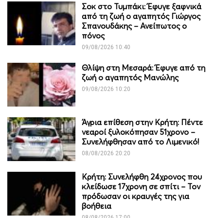
Σοκ στο Τυμπάκι: Έφυγε ξαφνικά
από τη ζωή ο αγαπητός Γιώργος
Σπανουδάκης – Ανείπωτος ο
πόνος
09/08/2026 10:40
Θλίψη στη Μεσαρά: Έφυγε από τη
ζωή ο αγαπητός Μανώλης
09/08/2026 10:20
Άγρια επίθεση στην Κρήτη: Πέντε
νεαροί ξυλοκόπησαν 51χρονο –
Συνελήφθησαν από το Λιμενικό!
08/08/2026 20:20
Κρήτη: Συνελήφθη 24χρονος που
κλείδωσε 17χρονη σε σπίτι – Τον
πρόδωσαν οι κραυγές της για
βοήθεια
08/08/2026 17:00