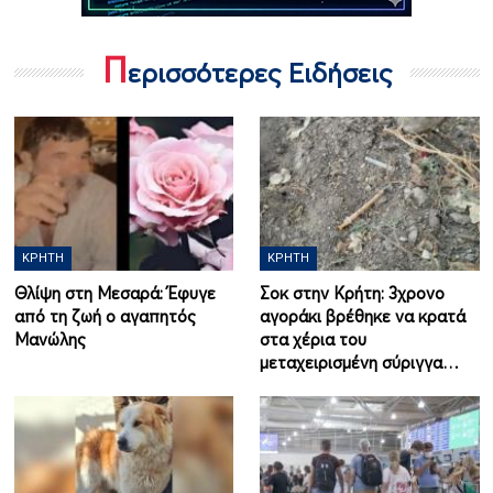
Π
ερισσότερες Ειδήσεις
ΚΡΉΤΗ
ΚΡΉΤΗ
Θλίψη στη Μεσαρά: Έφυγε
Σοκ στην Κρήτη: 3χρονο
από τη ζωή ο αγαπητός
αγοράκι βρέθηκε να κρατά
Μανώλης
στα χέρια του
μεταχειρισμένη σύριγγα…