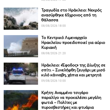
Τραγωδία στο Ηράκλειο: Νεκρός
ανασύρθηκε 65χρονος από τη
θάλασσα
08/08/2026 18:00
Το Κεντρικό Λιμεναρχείο
Ηρακλείου προειδοποιεί για αύριο
Κυριακή
08/08/2026 21:20
Ηράκλειο: «Έφοδος» της Δίωξης σε
σπίτι – Συνελήφθη ζευγάρι με μισό
κιλό κάνναβη, χάπια και μετρητά
09/08/2026 10:00
Κρήτη: Αναμμένο τσιγάρο
παραλίγο να προκαλέσει μεγάλη
φωτιά – Πολίτες με
πυροσβεστήρες και φτυάρια