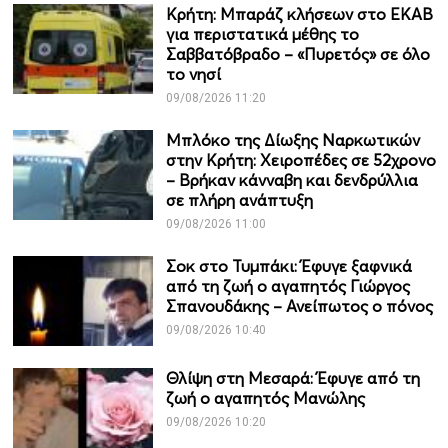
Κρήτη: Μπαράζ κλήσεων στο ΕΚΑΒ
για περιστατικά μέθης το
Σαββατόβραδο – «Πυρετός» σε όλο
το νησί
09/08/2026 11:20
Μπλόκο της Δίωξης Ναρκωτικών
στην Κρήτη: Χειροπέδες σε 52χρονο
– Βρήκαν κάνναβη και δενδρύλλια
σε πλήρη ανάπτυξη
09/08/2026 11:00
Σοκ στο Τυμπάκι: Έφυγε ξαφνικά
από τη ζωή ο αγαπητός Γιώργος
Σπανουδάκης – Ανείπωτος ο πόνος
09/08/2026 10:40
Θλίψη στη Μεσαρά: Έφυγε από τη
ζωή ο αγαπητός Μανώλης
09/08/2026 10:20