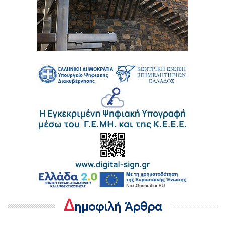
Δ
ημοφιλή Άρθρα