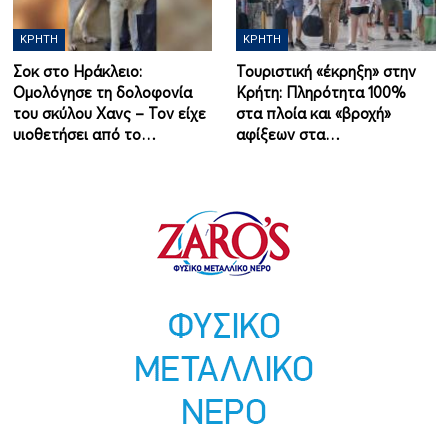
ΚΡΉΤΗ
ΚΡΉΤΗ
Σοκ στο Ηράκλειο:
Τουριστική «έκρηξη» στην
Ομολόγησε τη δολοφονία
Κρήτη: Πληρότητα 100%
του σκύλου Χανς – Τον είχε
στα πλοία και «βροχή»
υιοθετήσει από το…
αφίξεων στα…