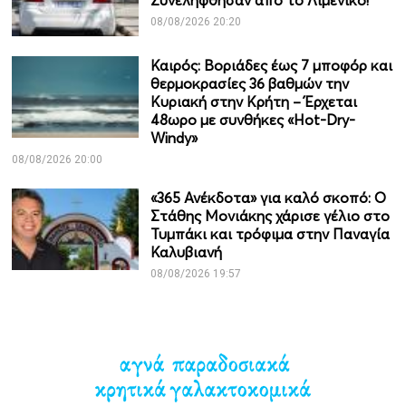
Συνελήφθησαν από το Λιμενικό!
08/08/2026 20:20
Καιρός: Βοριάδες έως 7 μποφόρ και
θερμοκρασίες 36 βαθμών την
Κυριακή στην Κρήτη – Έρχεται
48ωρο με συνθήκες «Hot-Dry-
Windy»
08/08/2026 20:00
«365 Ανέκδοτα» για καλό σκοπό: Ο
Στάθης Μονιάκης χάρισε γέλιο στο
Τυμπάκι και τρόφιμα στην Παναγία
Καλυβιανή
08/08/2026 19:57