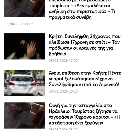
τουρίστα – «Δεν εμπλέκεται
ανήλικη στο περιστατικό» – Τι
πραγματικά συνέβη
08/08/2026 11:56
Κρήτη: Συνελήφθη 24χρονος που
κλείδωσε 17χρονη σε σπίτι – Τον
πρόδωσαν οι κραυγές της για
βοήθεια
08/08/2026 17:00
Άγρια επίθεση στην Κρήτη: Πέντε
νεαροί ξυλοκόπησαν 51χρονο –
Συνελήφθησαν από το Λιμενικό!
08/08/2026 20:20
Οργή για την καταγγελία στο
Ηράκλειο: Τουρίστας ζήτησε να
«αγοράσει» 10χρονο κορίτσι – «Η
κατάσταση έχει ξεφύγει»
08/08/2026 08:20