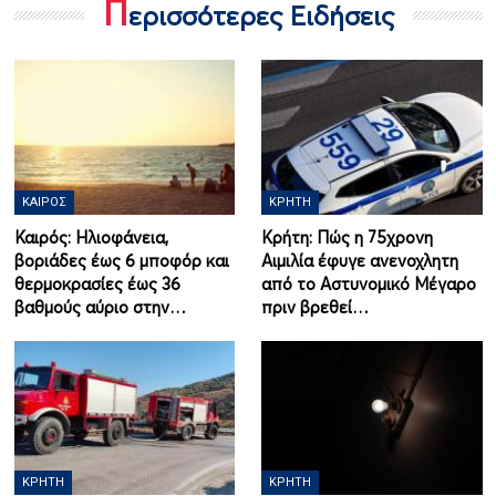
Π
ερισσότερες Ειδήσεις
ΚΑΙΡΌΣ
ΚΡΉΤΗ
Καιρός: Ηλιοφάνεια,
Κρήτη: Πώς η 75χρονη
βοριάδες έως 6 μποφόρ και
Αιμιλία έφυγε ανενοχλητη
θερμοκρασίες έως 36
από το Αστυνομικό Μέγαρο
βαθμούς αύριο στην…
πριν βρεθεί…
ΚΡΉΤΗ
ΚΡΉΤΗ