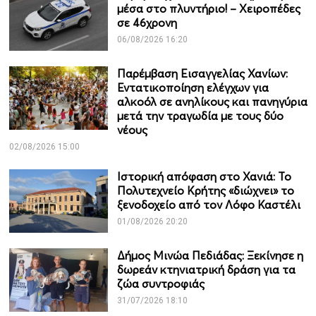
μέσα στο πλυντήριο! – Χειροπέδες
σε 46χρονη
06/08/2026 16:20
Παρέμβαση Εισαγγελίας Χανίων:
Εντατικοποίηση ελέγχων για
αλκοόλ σε ανηλίκους και πανηγύρια
μετά την τραγωδία με τους δύο
νέους
02/08/2026 15:00
Ιστορική απόφαση στο Χανιά: Το
Πολυτεχνείο Κρήτης «διώχνει» το
ξενοδοχείο από τον Λόφο Καστέλι
01/08/2026 20:20
Δήμος Μινώα Πεδιάδας: Ξεκίνησε η
δωρεάν κτηνιατρική δράση για τα
ζώα συντροφιάς
31/07/2026 18:10