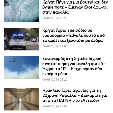
Κρήτη: Πήγε για μια βουτιά και δεν
βγήκε ποτέ – Έμειναν όλοι άφωνοι
στην παραλία
06/08/2026 15:20
Κρήτη: Άγριο επεισόδιο σε
νοσοκομείο – Έβγαλε λοστό από
το αμάξι και ξυλοκόπησε άνδρα!
06/08/2026 11:00
Συναγερμός στη Σητεία: Ισχυρή
κινητοποίηση για μεγάλη φωτιά –
Ήχησε το 112 – Επιχείρησαν δύο
εναέρια μέσα
06/08/2026 08:20
Ηράκλειο: Ώρες αγωνίας για τη
20χρονη Ραφαέλα – Διακομίστηκε
από το ΠΑΓΝΗ στο «Αττικόν»
06/08/2026 18:00