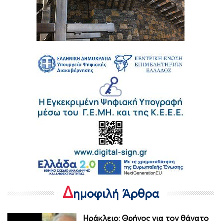
Δ
ημοφιλή Άρθρα
Ηράκλειο: Θρήνος για τον θάνατο