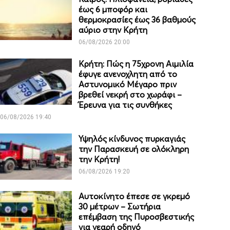
έως 6 μποφόρ και
θερμοκρασίες έως 36 βαθμούς
αύριο στην Κρήτη
06/08/2026 20:00
Κρήτη: Πώς η 75χρονη Αιμιλία
έφυγε ανενοχλητη από το
Αστυνομικό Μέγαρο πριν
βρεθεί νεκρή στο χωράφι –
Έρευνα για τις συνθήκες
06/08/2026 19:40
Υψηλός κίνδυνος πυρκαγιάς
την Παρασκευή σε ολόκληρη
την Κρήτη!
06/08/2026 19:20
Αυτοκίνητο έπεσε σε γκρεμό
30 μέτρων – Σωτήρια
επέμβαση της Πυροσβεστικής
για νεαρή οδηγό