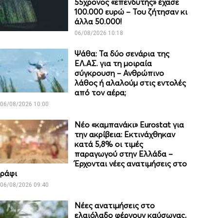
55χρονος «επενδυτής» έχασε
100.000 ευρώ – Του ζήτησαν κι
άλλα 50.000!
06/08/2026 10:18
Ψάθα: Τα δύο σενάρια της
ΕΛ.ΑΣ. για τη μοιραία
σύγκρουση – Ανθρώπινο
λάθος ή αλαλούμ στις εντολές
από τον αέρα;
06/08/2026 10:00
Νέο «καμπανάκι» Eurostat για
την ακρίβεια: Εκτινάχθηκαν
κατά 5,8% οι τιμές
παραγωγού στην Ελλάδα –
Έρχονται νέες ανατιμήσεις στο
ράφι
06/08/2026 09:40
Νέες ανατιμήσεις στο
ελαιόλαδο φέρνουν καύσωνας,