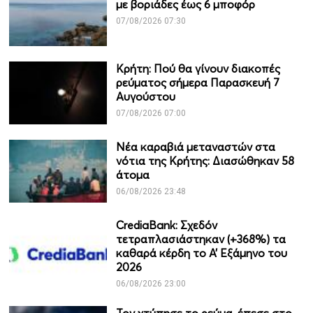
με βοριάδες έως 6 μποφόρ
07/08/2026 07:30
Κρήτη: Πού θα γίνουν διακοπές
ρεύματος σήμερα Παρασκευή 7
Αυγούστου
07/08/2026 07:00
Νέα καραβιά μεταναστών στα
νότια της Κρήτης: Διασώθηκαν 58
άτομα
06/08/2026 23:48
CrediaBank: Σχεδόν
τετραπλασιάστηκαν (+368%) τα
καθαρά κέρδη το Α’ Εξάμηνο του
2026
06/08/2026 23:00