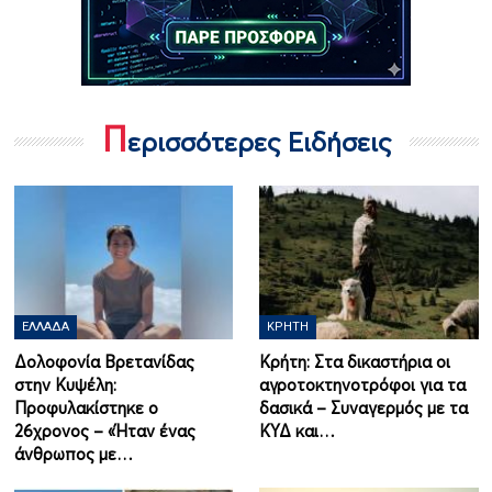
Π
ερισσότερες Ειδήσεις
ΕΛΛΆΔΑ
ΚΡΉΤΗ
Δολοφονία Βρετανίδας
Κρήτη: Στα δικαστήρια οι
στην Κυψέλη:
αγροτοκτηνοτρόφοι για τα
Προφυλακίστηκε ο
δασικά – Συναγερμός με τα
26χρονος – «Ήταν ένας
ΚΥΔ και…
άνθρωπος με…